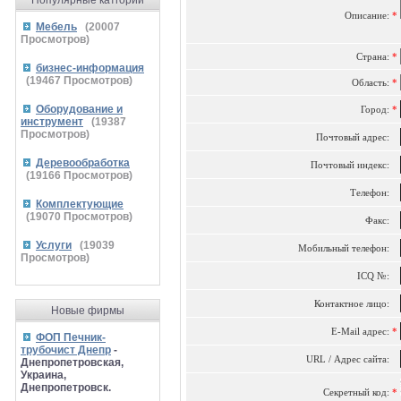
Популярные катгории
Описание:
*
Мебель
(
20007
Просмотров)
Страна:
*
бизнес-информация
(
19467
Просмотров)
Область:
*
Оборудование и
Город:
*
инструмент
(
19387
Просмотров)
Почтовый адрес:
Деревообработка
Почтовый индекс:
(
19166
Просмотров)
Телефон:
Комплектующие
(
19070
Просмотров)
Факс:
Услуги
(
19039
Мобильный телефон:
Просмотров)
ICQ №:
Контактное лицо:
Новые фирмы
E-Mail адрес:
*
ФОП Печник-
трубочист Днепр
-
URL / Адрес сайта:
Днепропетровская,
Украина,
Днепропетровск.
Секретный код:
*