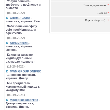
Услуги печника-
трубочиста по Днепру и
Панель управления:
*
области :
(03-18-2022)
Пароль:
*
Фірма АСАВА
-
Пароль (еще раз) :
*
Киевская, Украина, Київ.
Забезпечення офісу
усім необхідним для
ефективної
(03-18-2022)
АнЛимебель
-
Киевская, Украина,
Ирпень.
Кухни на заказ по
индивидуальным
размерам являются
(11-20-2021)
MWM GROUP DNIPRO
- Днепропетровская,
Украина, Днепр.
Мы предлагаем:
Комплексный подход к
каждому кли
(03-19-2021)
Модерноскласикос
-
Днепропетровская,
Украина, Днепр.