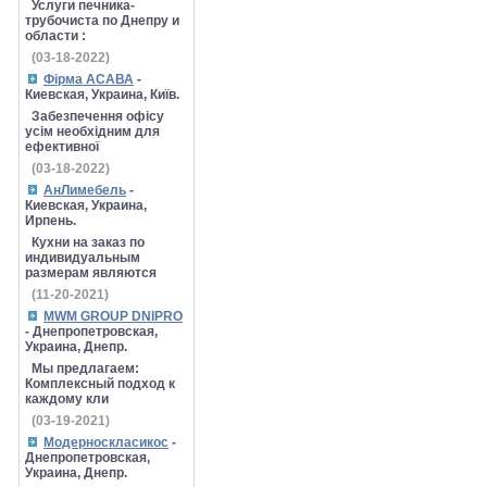
Услуги печника-
трубочиста по Днепру и
области :
(03-18-2022)
Фірма АСАВА
-
Киевская, Украина, Київ.
Забезпечення офісу
усім необхідним для
ефективної
(03-18-2022)
АнЛимебель
-
Киевская, Украина,
Ирпень.
Кухни на заказ по
индивидуальным
размерам являются
(11-20-2021)
MWM GROUP DNIPRO
- Днепропетровская,
Украина, Днепр.
Мы предлагаем:
Комплексный подход к
каждому кли
(03-19-2021)
Модерноскласикос
-
Днепропетровская,
Украина, Днепр.