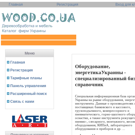
Главная
Регистрация
Вход для к
Меню
Главная
Оборудование,
Регистрация
энергетикаУкраины -
специализированный биз
Тарифные планы
справочник
Панель управления
Расширенный поиск
Специальная информационная база орга
Украины на рынке оборудования, энерге
Связь с нами
инструмента. Данные о производителях 
поставщиках банковского и кассового,
грузоподъемного, компрессорного и
пневматического, горно-шахтного обор
оснастки, а также инструмента режущего
пневмо-, слесарного, монтажного, весов
оборудования, КИПиА, лабораторного
оборудования и приборов и др. ...