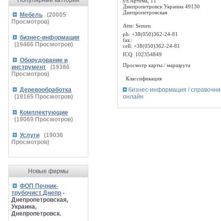
Популярные катгории
ул.Артема, 11
Днепропетровск Украина 49130
Днепропетровская
Мебель
(
20005
Просмотров)
Attn: Semen
ph: +38(050)362-24-81
бизнес-информация
fax:
(
19466
Просмотров)
cell: +38(050)362-24-81
ICQ: 102354849
Оборудование и
Просмотр карты / маршрута
инструмент
(
19386
Просмотров)
Классификация
бизнес-информация / справочни
Деревообработка
онлайн
(
19165
Просмотров)
Комплектующие
(
19069
Просмотров)
Услуги
(
19036
Просмотров)
Новые фирмы
ФОП Печник-
трубочист Днепр
-
Днепропетровская,
Украина,
Днепропетровск.