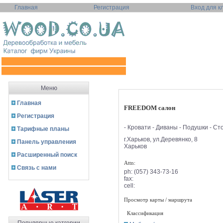
Главная
Регистрация
Вход для к
Меню
Главная
FREEDOM салон
Регистрация
- Кровати - Диваны - Подушки - Сто
Тарифные планы
г.Харьков, ул.Деревянко, 8
Панель управления
Харьков
Расширенный поиск
Attn:
Связь с нами
ph:
(057) 343-73-16
fax:
cell:
Просмотр карты / маршрута
Классификация