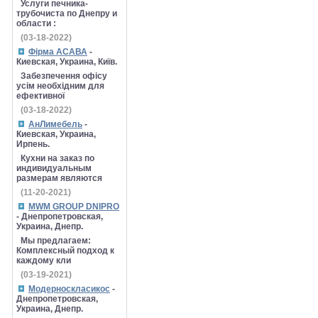
Услуги печника-
трубочиста по Днепру и
области :
(03-18-2022)
Фірма АСАВА
-
Киевская, Украина, Київ.
Забезпечення офісу
усім необхідним для
ефективної
(03-18-2022)
АнЛимебель
-
Киевская, Украина,
Ирпень.
Кухни на заказ по
индивидуальным
размерам являются
(11-20-2021)
MWM GROUP DNIPRO
- Днепропетровская,
Украина, Днепр.
Мы предлагаем:
Комплексный подход к
каждому кли
(03-19-2021)
Модерноскласикос
-
Днепропетровская,
Украина, Днепр.