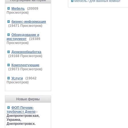
Популярные катгории
Мебель / для ванных комнат
Мебель
(
20009
Просмотров)
бизнес-информация
(
19471
Просмотров)
Оборудование и
инструмент
(
19389
Просмотров)
Деревообработка
(
19168
Просмотров)
Комплектующие
(
19073
Просмотров)
Услуги
(
19042
Просмотров)
Новые фирмы
ФОП Печник-
трубочист Днепр
-
Днепропетровская,
Украина,
Днепропетровск.