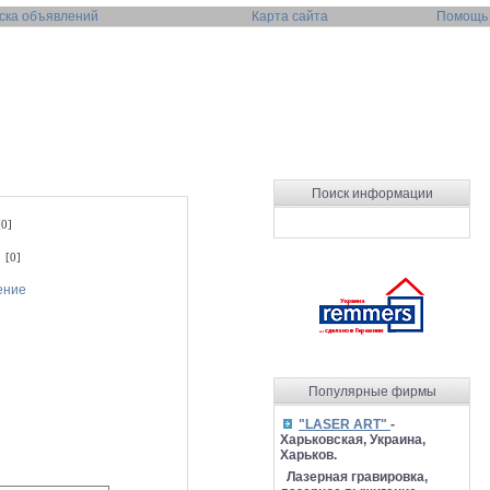
ска объявлений
Карта сайта
Помощь
Поиск информации
0]
 [0]
ение
Популярные фирмы
"LASER ART"
-
Харьковская, Украина,
Харьков.
Лазерная гравировка,