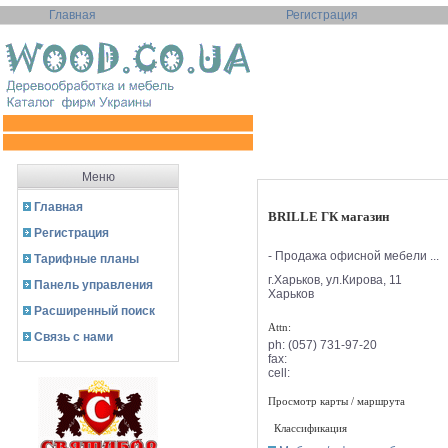
Главная
Регистрация
Меню
Главная
BRILLE ГК магазин
Регистрация
- Продажа офисной мебели ...
Тарифные планы
г.Харьков, ул.Кирова, 11
Панель управления
Харьков
Расширенный поиск
Attn:
Связь с нами
ph:
(057) 731-97-20
fax:
cell:
Просмотр карты / маршрута
Классификация