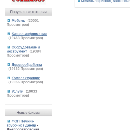
Мебель / офисная, банковска
Популярные катгории
Мебель
(
20001
Просмотров)
бизнес-информация
(
19463
Просмотров)
Оборудование и
инструмент
(
19384
Просмотров)
Деревообработка
(
19162
Просмотров)
Комплектующие
(
19066
Просмотров)
Услуги
(
19033
Просмотров)
Новые фирмы
ФОП Печник-
трубочист Днепр
-
Днепропетровская,