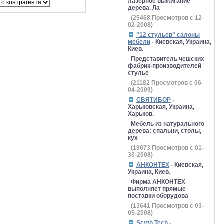
лазерное выжигание
дерева. Ла
(
25468
Просмотров с 12-
02-2008)
"12 стульев" салоны
мебели
- Киевская, Украина,
Киев.
Представитель чешских
фабрик-производителей
стулье
(
21182
Просмотров с 06-
04-2009)
СВЯТИБОР
-
Харьковская, Украина,
Харьков.
Мебель из натурального
дерева: спальни, столы,
кух
(
19073
Просмотров с 01-
30-2008)
АНКОНТЕХ
- Киевская,
Украина, Киев.
Фирма АНКОНТЕХ
выполняет прямые
поставки оборудова
(
13641
Просмотров с 03-
05-2008)
Scyth Tech
-