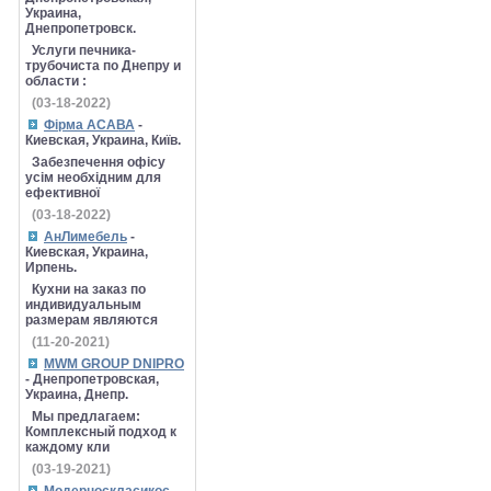
Украина,
Днепропетровск.
Услуги печника-
трубочиста по Днепру и
области :
(03-18-2022)
Фірма АСАВА
-
Киевская, Украина, Київ.
Забезпечення офісу
усім необхідним для
ефективної
(03-18-2022)
АнЛимебель
-
Киевская, Украина,
Ирпень.
Кухни на заказ по
индивидуальным
размерам являются
(11-20-2021)
MWM GROUP DNIPRO
- Днепропетровская,
Украина, Днепр.
Мы предлагаем:
Комплексный подход к
каждому кли
(03-19-2021)