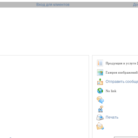
Вход для клиентов
До
Продукция и услуги [
Галерея изображений
Отправить сообщ
No link
Печать