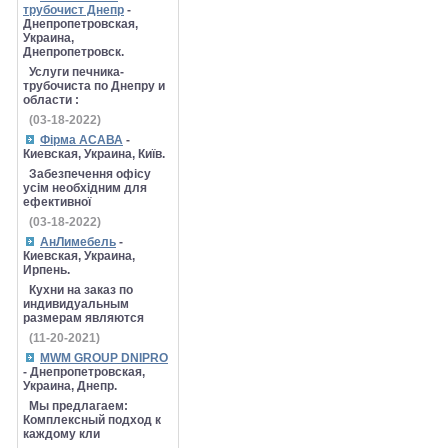
трубочист Днепр
-
Днепропетровская,
Украина,
Днепропетровск.
Услуги печника-
трубочиста по Днепру и
области :
(03-18-2022)
Фірма АСАВА
-
Киевская, Украина, Київ.
Забезпечення офісу
усім необхідним для
ефективної
(03-18-2022)
АнЛимебель
-
Киевская, Украина,
Ирпень.
Кухни на заказ по
индивидуальным
размерам являются
(11-20-2021)
MWM GROUP DNIPRO
- Днепропетровская,
Украина, Днепр.
Мы предлагаем:
Комплексный подход к
каждому кли