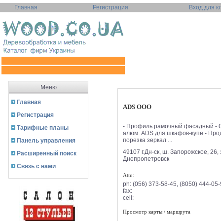
Главная
Регистрация
Вход для к
Меню
Главная
ADS ООО
Регистрация
- Профиль рамочный фасадный -
Тарифные планы
алюм. ADS для шкафов-купе - Про
порезка зеркал ...
Панель управления
49107 г.Дн-ск, ш. Запорожское, 26, 
Расширенный поиск
Днепропетровск
Связь с нами
Attn:
ph:
(056) 373-58-45, (8050) 444-05
fax:
cell:
Просмотр карты / маршрута