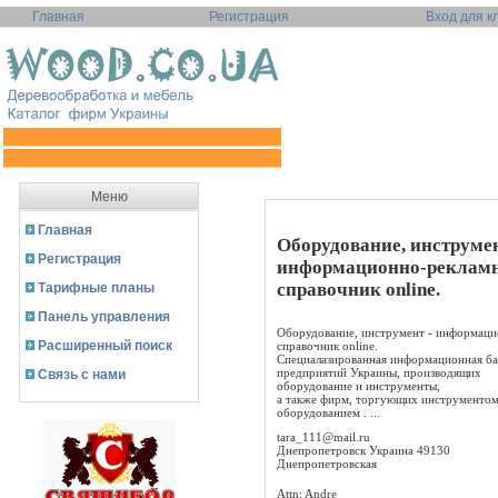
Главная
Регистрация
Вход для к
Меню
Главная
Оборудование, инструмен
Регистрация
информационно-реклам
справочник online.
Тарифные планы
Панель управления
Оборудование, инструмент - информац
Расширенный поиск
справочник online.
Специалазированная информационная ба
предприятий Украины, производящих
Связь с нами
оборудование и инструменты,
а также фирм, торгующих инструментом
оборудованием . ...
tara_111@mail.ru
Днепропетровск Украина 49130
Днепропетровская
Attn: Andre