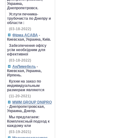
Украина,
Днепропетровск.
Услуги печника-
трубочиста по Днепру и
области :
(03-18-2022)
Фірма АСАВА
-
Киевская, Украина, Київ.
Забезпечення офісу
усім необхідним для
ефективної
(03-18-2022)
АнЛимебель
-
Киевская, Украина,
Ирпень.
Кухни на заказ по
индивидуальным
размерам являются
(11-20-2021)
MWM GROUP DNIPRO
- Днепропетровская,
Украина, Днепр.
Мы предлагаем:
Комплексный подход к
каждому кли
(03-19-2021)