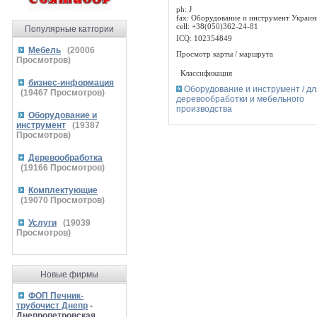
ph: J
fax: Оборудование и инструмент Украи
cell: +38(050)362-24-81
Популярные катгории
ICQ: 102354849
Мебель
(
20006
Просмотр карты / маршрута
Просмотров)
Классификация
бизнес-информация
Оборудование и инструмент / дл
(
19467
Просмотров)
деревообработки и мебельного
производства
Оборудование и
инструмент
(
19387
Просмотров)
Деревообработка
(
19166
Просмотров)
Комплектующие
(
19070
Просмотров)
Услуги
(
19039
Просмотров)
Новые фирмы
ФОП Печник-
трубочист Днепр
-
Днепропетровская,