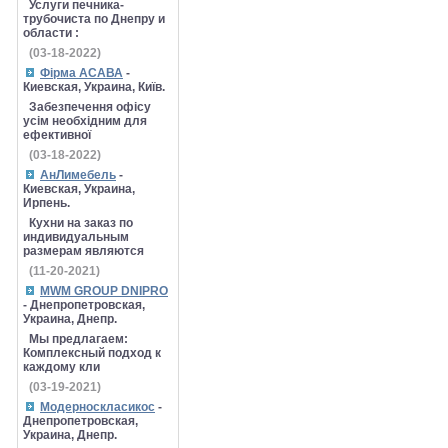
Услуги печника-
трубочиста по Днепру и
области :
(03-18-2022)
Фірма АСАВА
-
Киевская, Украина, Київ.
Забезпечення офісу
усім необхідним для
ефективної
(03-18-2022)
АнЛимебель
-
Киевская, Украина,
Ирпень.
Кухни на заказ по
индивидуальным
размерам являются
(11-20-2021)
MWM GROUP DNIPRO
- Днепропетровская,
Украина, Днепр.
Мы предлагаем:
Комплексный подход к
каждому кли
(03-19-2021)
Модерноскласикос
-
Днепропетровская,
Украина, Днепр.