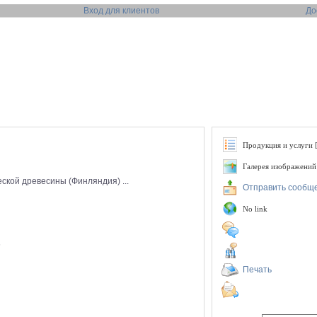
Вход для клиентов
До
Продукция и услуги [
Галерея изображений
еской древесины (Финляндия) ...
Отправить сообщ
No link
6
Печать