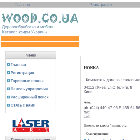
Главная
Регистрация
Меню
Главная
HONKA
Регистрация
- Комплекты домов из экологич
Тарифные планы
04112 г.Киев, ул.О.Телиги, 8
Панель управления
Киев
Расширенный поиск
Attn:
Связь с нами
ph:
(044) 440-47-03 F, 455-64-5
fax:
cell:
Просмотр карты / маршрута
Классификация