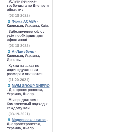
Услуги печника-
трубочиста по Днепру и
области :
(03-18-2022)
Фірма АСАВА
-
Киевская, Украина, Київ.
Забезпечення офісу
усім необхідним для
ефективної
(03-18-2022)
АнЛимебель
-
Киевская, Украина,
Ирпень.
Кухни на заказ по
индивидуальным
размерам являются
(11-20-2021)
MWM GROUP DNIPRO
- Днепропетровская,
Украина, Днепр.
Мы предлагаем:
Комплексный подход к
каждому кли
(03-19-2021)
Модерноскласикос
-
Днепропетровская,
Украина, Днепр.