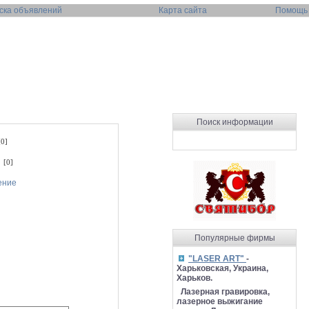
ска объявлений
Карта сайта
Помощь
Поиск информации
0]
 [0]
ение
Популярные фирмы
"LASER ART"
-
Харьковская, Украина,
Харьков.
Лазерная гравировка,
лазерное выжигание