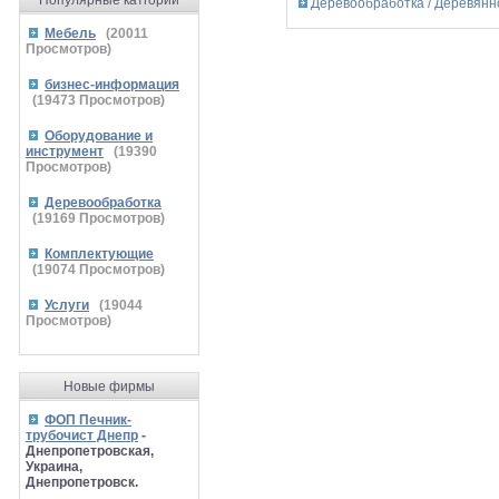
Популярные катгории
Деревообработка / Деревянн
Мебель
(
20011
Просмотров)
бизнес-информация
(
19473
Просмотров)
Оборудование и
инструмент
(
19390
Просмотров)
Деревообработка
(
19169
Просмотров)
Комплектующие
(
19074
Просмотров)
Услуги
(
19044
Просмотров)
Новые фирмы
ФОП Печник-
трубочист Днепр
-
Днепропетровская,
Украина,
Днепропетровск.