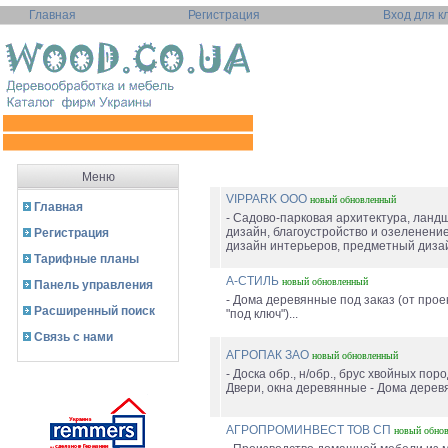
Главная
Регистрация
Вход для к
Меню
VIPPARK ООО
новый
обновленный
Главная
- Садово-парковая архитектура, лан
дизайн, благоустройство и озеленени
Регистрация
дизайн интерьеров, предметный дизай
Тарифные планы
А-СТИЛЬ
новый
обновленный
Панель управления
- Дома деревянные под заказ (от прое
Расширенный поиск
"под ключ")...
Связь с нами
АГРОПАК ЗАО
новый
обновленный
- Доска обр., н/обр., брус хвойных поро
Двери, окна деревянные - Дома деревя
АГРОПРОМИНВЕСТ ТОВ СП
новый
обно