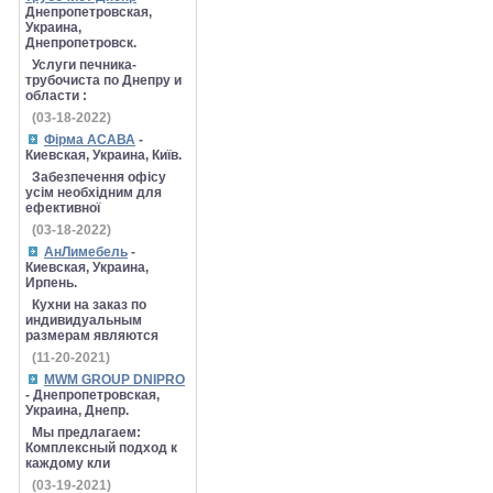
Днепропетровская,
Украина,
Днепропетровск.
Услуги печника-
трубочиста по Днепру и
области :
(03-18-2022)
Фірма АСАВА
-
Киевская, Украина, Київ.
Забезпечення офісу
усім необхідним для
ефективної
(03-18-2022)
АнЛимебель
-
Киевская, Украина,
Ирпень.
Кухни на заказ по
индивидуальным
размерам являются
(11-20-2021)
MWM GROUP DNIPRO
- Днепропетровская,
Украина, Днепр.
Мы предлагаем:
Комплексный подход к
каждому кли
(03-19-2021)