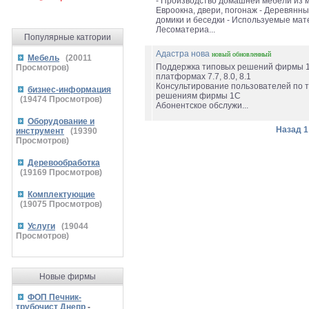
- Производство домашней мебели из м
Евроокна, двери, погонаж - Деревянн
домики и беседки - Используемые мат
Лесоматериа...
Популярные катгории
Адастра нова
новый
обновленный
Мебель
(
20011
Поддержка типовых решений фирмы 
Просмотров)
платформах 7.7, 8.0, 8.1
Консультирование пользователей по 
бизнес-информация
решениям фирмы 1С
(
19474
Просмотров)
Абонентское обслужи...
Оборудование и
Назад
1
инструмент
(
19390
Просмотров)
Деревообработка
(
19169
Просмотров)
Комплектующие
(
19075
Просмотров)
Услуги
(
19044
Просмотров)
Новые фирмы
ФОП Печник-
трубочист Днепр
-