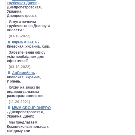
трубочист Днепр
-
Днепропетровская,
Украина,
Днепропетровск.
Услуги печника-
трубочиста по Днепру и
области :
(03-18-2022)
Фірма АСАВА
-
Киевская, Украина, Київ.
Забезпечення офісу
усім необхідним для
ефективної
(03-18-2022)
АнЛимебель
-
Киевская, Украина,
Ирпень.
Кухни на заказ по
индивидуальным
размерам являются
(11-20-2021)
MWM GROUP DNIPRO
- Днепропетровская,
Украина, Днепр.
Мы предлагаем:
Комплексный подход к
каждому кли