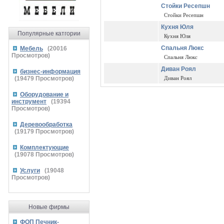
Стойки Ресепшн
Стойки Ресепшн
Кухня Юля
Популярные катгории
Кухня Юля
Спальня Люкс
Мебель
(
20016
Просмотров)
Спальня Люкс
Диван Роял
бизнес-информация
(
19479
Просмотров)
Диван Роял
Оборудование и
инструмент
(
19394
Просмотров)
Деревообработка
(
19179
Просмотров)
Комплектующие
(
19078
Просмотров)
Услуги
(
19048
Просмотров)
Новые фирмы
ФОП Печник-