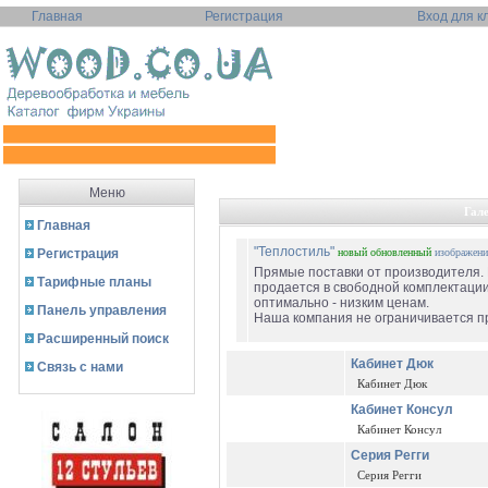
Главная
Регистрация
Вход для к
Меню
Гал
Главная
"Теплостиль"
Регистрация
новый
обновленный
изображени
Прямые поставки от производителя.
Тарифные планы
продается в свободной комплектации
оптимально - низким ценам.
Панель управления
Наша компания не ограничивается пр
Расширенный поиск
Кабинет Дюк
Связь с нами
Кабинет Дюк
Кабинет Консул
Кабинет Консул
Серия Регги
Серия Регги