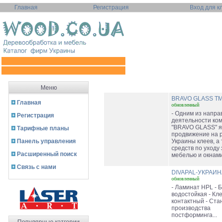
Главная
Регистрация
Вход для к
Меню
BRAVO GLASS T
Главная
обновленный
- Одним из напра
Регистрация
деятельности ко
"BRAVO GLASS" я
Тарифные планы
продвижение на 
Панель управления
Украины клеев, а
средств по уходу 
Расширенный поиск
мебелью и окнами 
Связь с нами
DIVAPAL-УКРАИ
обновленный
- Ламинат HPL - 
водостойкая - Кл
контактный - Ста
производства
постформинга...