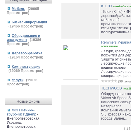
Популярные катгории
KIILTO
новый
обновл
Мебель
(
20005
- Клеи (Kiilto) КИ
Просмотров)
деревообрабаты
мебельной
бизнес-информация
промышленности:
(
19466
Просмотров)
клеи для пленок,
полиуретановые к
Оборудование и
инструмент
(
19386
Remmers Украин
Просмотров)
обновленный
Лазури, краски, д
Деревообработка
покрытия для де
(
19164
Просмотров)
Защита от синев
Лессирующие про
Комплектующие
водной основе
(
19069
Просмотров)
Лессирующие про
содержащие раств
Услуги
(
19036
(98 голо
Просмотров)
TECHWOOD
новый
Оборудование ко
Valver Air Speed S
Новые фирмы
нанесения лакок
материалов.
ФОП Печник-
Компания Valver A
трубочист Днепр
-
S.L, которая нахо
Днепропетровская,
городе Вален...
Украина,
Днепропетровск.
[
1
]