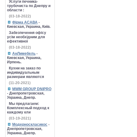
Услуги печника-
трубочиста по Днепру и
области :
(03-18-2022)
Фірма АСАВА
-
Киевская, Украина, Київ.
Забезпечення офісу
усім необхідним для
ефективної
(03-18-2022)
АнЛимебель
-
Киевская, Украина,
Ирпень.
Кухни на заказ по
индивидуальным
размерам являются
(11-20-2021)
MWM GROUP DNIPRO
- Днепропетровская,
Украина, Днепр.
Мы предлагаем:
Комплексный подход к
каждому кли
(03-19-2021)
Модерноскласикос
-
Днепропетровская,
Украина, Днепр.