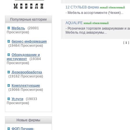
12 СТУЛЬЕВ фирма
новый
обновленный
- Мебель в ассортименте (Чехия)...
Популярные катгории
AQUALIFE
новый
обновленный
Мебель
(
20001
- Розничная торговля аквариумами и а
Просмотров)
Мебель под аквариумы...
бизнес-информация
[
1
]
(
19464
Просмотров)
Оборудование и
инструмент
(
19384
Просмотров)
Деревообработка
(
19162
Просмотров)
Комплектующие
(
19066
Просмотров)
Услуги
(
19033
Просмотров)
Новые фирмы
ФОП Печник-