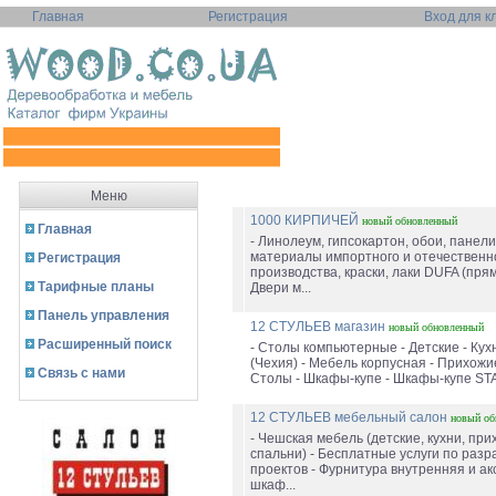
Главная
Регистрация
Вход для к
Меню
1000 КИРПИЧЕЙ
новый
обновленный
Главная
- Линолеум, гипсокартон, обои, панел
материалы импортного и отечественн
Регистрация
производства, краски, лаки DUFA (прям
Тарифные планы
Двери м...
Панель управления
12 СТУЛЬЕВ магазин
новый
обновленный
Расширенный поиск
- Столы компьютерные - Детские - Кух
(Чехия) - Мебель корпусная - Прихожие
Связь с нами
Столы - Шкафы-купе - Шкафы-купе STA
12 СТУЛЬЕВ мебельный салон
новый
об
- Чешская мебель (детские, кухни, при
спальни) - Бесплатные услуги по разр
проектов - Фурнитура внутренняя и а
шкаф...