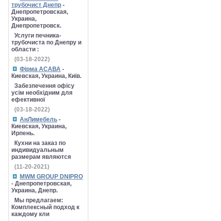
трубочист Днепр
-
Днепропетровская,
Украина,
Днепропетровск.
Услуги печника-
трубочиста по Днепру и
области :
(03-18-2022)
Фірма АСАВА
-
Киевская, Украина, Київ.
Забезпечення офісу
усім необхідним для
ефективної
(03-18-2022)
АнЛимебель
-
Киевская, Украина,
Ирпень.
Кухни на заказ по
индивидуальным
размерам являются
(11-20-2021)
MWM GROUP DNIPRO
- Днепропетровская,
Украина, Днепр.
Мы предлагаем:
Комплексный подход к
каждому кли