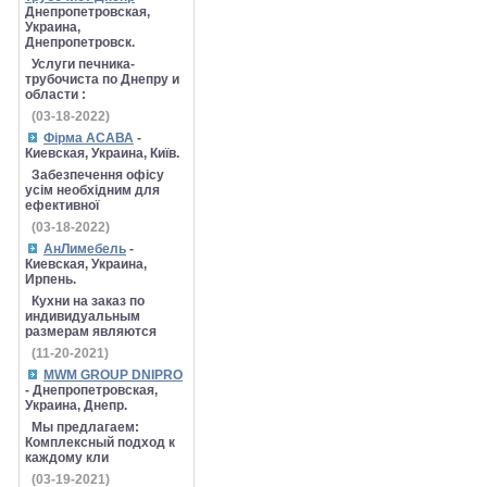
Днепропетровская,
Украина,
Днепропетровск.
Услуги печника-
трубочиста по Днепру и
области :
(03-18-2022)
Фірма АСАВА
-
Киевская, Украина, Київ.
Забезпечення офісу
усім необхідним для
ефективної
(03-18-2022)
АнЛимебель
-
Киевская, Украина,
Ирпень.
Кухни на заказ по
индивидуальным
размерам являются
(11-20-2021)
MWM GROUP DNIPRO
- Днепропетровская,
Украина, Днепр.
Мы предлагаем:
Комплексный подход к
каждому кли
(03-19-2021)