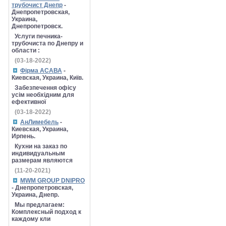
трубочист Днепр
-
Днепропетровская,
Украина,
Днепропетровск.
Услуги печника-
трубочиста по Днепру и
области :
(03-18-2022)
Фірма АСАВА
-
Киевская, Украина, Київ.
Забезпечення офісу
усім необхідним для
ефективної
(03-18-2022)
АнЛимебель
-
Киевская, Украина,
Ирпень.
Кухни на заказ по
индивидуальным
размерам являются
(11-20-2021)
MWM GROUP DNIPRO
- Днепропетровская,
Украина, Днепр.
Мы предлагаем:
Комплексный подход к
каждому кли