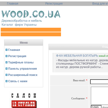
Главная
Регистрация
Вход для к
Меню
Отпр
Главная
Ф-КА МЕБЕЛЬНАЯ БОГАТЫРЬ
Регистрация
новый
о
- Фасады мебельные из натур. дерев
Тарифные планы
столешницы ПОСТФОРМИНГ - Спинк
из натур. дерева ручной работы...
Панель управления
Расширенный поиск
Ваш email:
*
Связь с нами
Сообщение:
*
charac