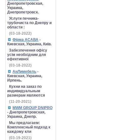
Днепропетровская,
Украина,
Днепропетровск.
Услуги печника-
трубочиста по Днепру и
области :
(03-18-2022)
Фірма АСАВА
-
Киевская, Украина, Київ.
Забезпечення офісу
усім необхідним для
ефективної
(03-18-2022)
АнЛимебель
-
Киевская, Украина,
Ирпень.
Кухни на заказ по
индивидуальным
размерам являются
(11-20-2021)
MWM GROUP DNIPRO
- Днепропетровская,
Украина, Днепр.
Мы предлагаем:
Комплексный подход к
каждому кли
(03-19-2021)