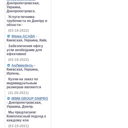
Днепропетровская,
Украина,
Днепропетровск.
Услуги печника-
трубочиста по Днепру и
области :
(03-18-2022)
Фірма АСАВА
-
Киевская, Украина, Київ.
Забезпечення офісу
усім необхідним для
ефективної
(03-18-2022)
АнЛимебель
-
Киевская, Украина,
Ирпень.
Кухни на заказ по
индивидуальным
размерам являются
(11-20-2021)
MWM GROUP DNIPRO
- Днепропетровская,
Украина, Днепр.
Мы предлагаем:
Комплексный подход к
каждому кли
(03-19-2021)