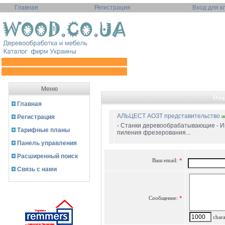
Главная
Регистрация
Вход для к
Меню
Отпр
Главная
АЛЬЦЕСТ АОЗТ представительство
Регистрация
н
- Станки деревообрабатывающие - И
Тарифные планы
пиления фрезерования...
Панель управления
Расширенный поиск
Ваш email:
*
Связь с нами
Сообщение:
*
charac