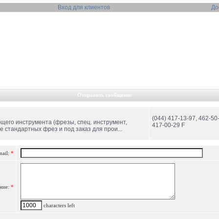
Вход для клиентов
До
Отправить сообщение
(044) 417-13-97, 462-50
его инструмента (фрезы, спец. инструмент,
417-00-29 F
е стандартных фрез и под заказ для прои...
mail:
*
ние:
*
characters left