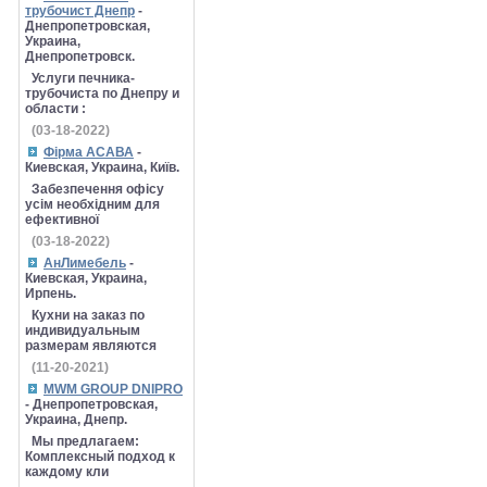
трубочист Днепр
-
Днепропетровская,
Украина,
Днепропетровск.
Услуги печника-
трубочиста по Днепру и
области :
(03-18-2022)
Фірма АСАВА
-
Киевская, Украина, Київ.
Забезпечення офісу
усім необхідним для
ефективної
(03-18-2022)
АнЛимебель
-
Киевская, Украина,
Ирпень.
Кухни на заказ по
индивидуальным
размерам являются
(11-20-2021)
MWM GROUP DNIPRO
- Днепропетровская,
Украина, Днепр.
Мы предлагаем:
Комплексный подход к
каждому кли