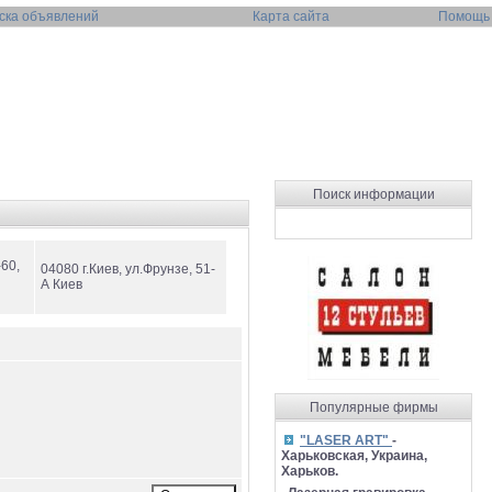
ска объявлений
Карта сайта
Помощь
Поиск информации
-60,
04080 г.Киев, ул.Фрунзе, 51-
А Киев
Популярные фирмы
"LASER ART"
-
Харьковская, Украина,
Харьков.