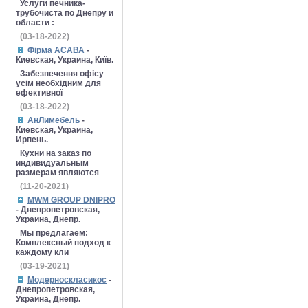
Услуги печника-
трубочиста по Днепру и
области :
(03-18-2022)
Фірма АСАВА
-
Киевская, Украина, Київ.
Забезпечення офісу
усім необхідним для
ефективної
(03-18-2022)
АнЛимебель
-
Киевская, Украина,
Ирпень.
Кухни на заказ по
индивидуальным
размерам являются
(11-20-2021)
MWM GROUP DNIPRO
- Днепропетровская,
Украина, Днепр.
Мы предлагаем:
Комплексный подход к
каждому кли
(03-19-2021)
Модерноскласикос
-
Днепропетровская,
Украина, Днепр.