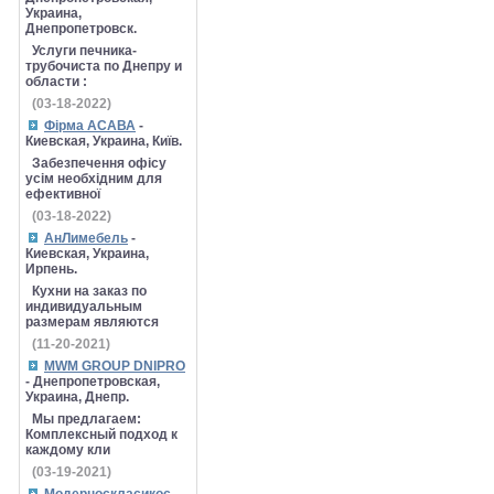
Украина,
Днепропетровск.
Услуги печника-
трубочиста по Днепру и
области :
(03-18-2022)
Фірма АСАВА
-
Киевская, Украина, Київ.
Забезпечення офісу
усім необхідним для
ефективної
(03-18-2022)
АнЛимебель
-
Киевская, Украина,
Ирпень.
Кухни на заказ по
индивидуальным
размерам являются
(11-20-2021)
MWM GROUP DNIPRO
- Днепропетровская,
Украина, Днепр.
Мы предлагаем:
Комплексный подход к
каждому кли
(03-19-2021)