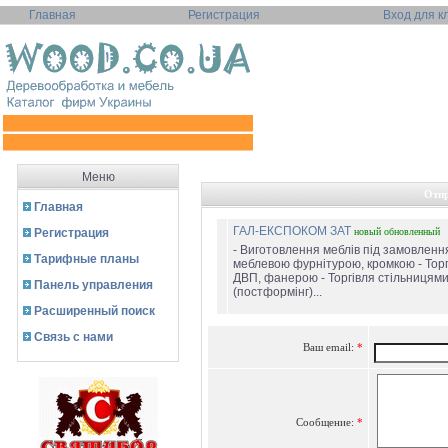
Главная
Регистрация
Вход для к
Меню
Отпр
Главная
ГАЛ-ЕКСПОКОМ ЗАТ
Регистрация
новый
обновленный
- Виготовлення меблів під замовлення
Тарифные планы
меблевою фурнітурою, кромкою - Тор
ДВП, фанерою - Торгівля стільницям
Панель управления
(постформінг)...
Расширенный поиск
Связь с нами
Ваш email:
*
Сообщение:
*