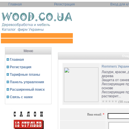
Главная
Регистрация
Вход для к
Меню
Отпр
Главная
Remmers Украи
Регистрация
Лазури, краски,
Тарифные планы
дерева
Защита от сине
Панель управления
Лессирующие пр
основе
Расширенный поиск
Лессирующие пр
растворит...
Связь с нами
(98 гол
Ваш email:
*