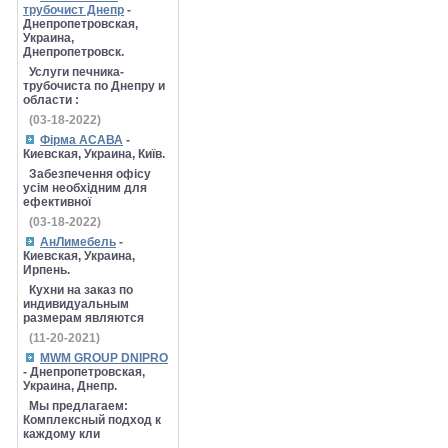
трубочист Днепр
-
Днепропетровская,
Украина,
Днепропетровск.
Услуги печника-
трубочиста по Днепру и
области :
(03-18-2022)
Фірма АСАВА
-
Киевская, Украина, Київ.
Забезпечення офісу
усім необхідним для
ефективної
(03-18-2022)
АнЛимебель
-
Киевская, Украина,
Ирпень.
Кухни на заказ по
индивидуальным
размерам являются
(11-20-2021)
MWM GROUP DNIPRO
- Днепропетровская,
Украина, Днепр.
Мы предлагаем:
Комплексный подход к
каждому кли