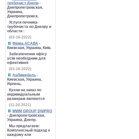
трубочист Днепр
-
Днепропетровская,
Украина,
Днепропетровск.
Услуги печника-
трубочиста по Днепру и
области :
(03-18-2022)
Фірма АСАВА
-
Киевская, Украина, Київ.
Забезпечення офісу
усім необхідним для
ефективної
(03-18-2022)
АнЛимебель
-
Киевская, Украина,
Ирпень.
Кухни на заказ по
индивидуальным
размерам являются
(11-20-2021)
MWM GROUP DNIPRO
- Днепропетровская,
Украина, Днепр.
Мы предлагаем:
Комплексный подход к
каждому кли