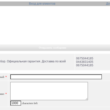
Вход для клиентов
До
Отправить сообщение
0675044185
бор. Официальная гарантия. Доставка по всей
0443831405
0675044185
mail:
*
ние:
*
characters left