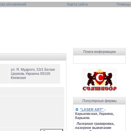
ска объявлений
Карта сайта
Помощь
Поиск информации
ул. Я. Мудрого, 53/1 Белая
Церковь Украина 09100
Киевская
Популярные фирмы
"LASER ART"
-
Харьковская, Украина,
Харьков.
Лазерная гравировка,
лазерное выжигание