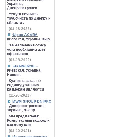
Украина,
Днепропетровск.
Услуги печника-
трубочиста по Днепру и
области :
(03-18-2022)
Фірма АСАВА
-
Киевская, Украина, Київ.
Забезпечення офісу
усім необхідним для
ефективної
(03-18-2022)
АнЛимебель
-
Киевская, Украина,
Ирпень.
Кухни на заказ по
индивидуальным
размерам являются
(11-20-2021)
MWM GROUP DNIPRO
- Днепропетровская,
Украина, Днепр.
Мы предлагаем:
Комплексный подход к
каждому кли
(03-19-2021)