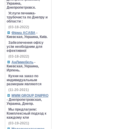
Украина,
Днепропетровск.
Услуги печника-
трубочиста по Днепру и
области :
(03-18-2022)
Фірма АСАВА
-
Киевская, Украина, Київ.
Забезпечення офісу
усім необхідним для
ефективної
(03-18-2022)
АнЛимебель
-
Киевская, Украина,
Ирпень.
Кухни на заказ по
индивидуальным
размерам являются
(11-20-2021)
MWM GROUP DNIPRO
- Днепропетровская,
Украина, Днепр.
Мы предлагаем:
Комплексный подход к
каждому кли
(03-19-2021)