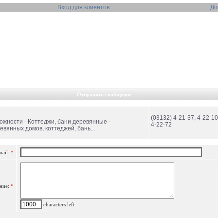
Вход для клиентов
До
Отправить сообщение
(03132) 4-21-37, 4-22-10
ожности - Коттеджи, бани деревянные -
4-22-72
вянных домов, коттеджей, бань...
mail:
*
ние:
*
characters left