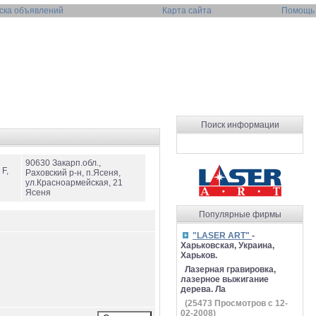
ска объявлений
Карта сайта
Помощь
Поиск информации
90630 Закарп.обл.,
 F,
Раховский р-н, п.Ясеня,
ул.Красноармейская, 21
Ясеня
Популярные фирмы
"LASER ART"
-
Харьковская, Украина,
Харьков.
Лазерная гравировка,
лазерное выжигание
дерева. Ла
(
25473
Просмотров с 12-
02-2008)