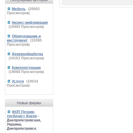
Популярные катгории
Мебель
(
20002
Просмотров)
бизнес-информация
(
19465
Просмотров)
Оборудование и
инструмент
(
19385
Просмотров)
Деревообработка
(
19163
Просмотров)
Комплектующие
(
19068
Просмотров)
Услуги
(
19034
Просмотров)
Новые фирмы
ФОП Печник-
трубочист Днепр
-
Днепропетровская,
Украина,
Днепропетровск.