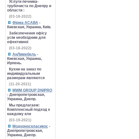
Услуги печника-
трубочиста по Днепру и
области :
(03-18-2022)
Фірма АСАВА
-
Киевская, Украина, Київ.
Забезпечення офісу
усім необхідним для
ефективної
(03-18-2022)
АнЛимебель
-
Киевская, Украина,
Ирпень.
Кухни на заказ по
индивидуальным
размерам являются
(11-20-2021)
MWM GROUP DNIPRO
- Днепропетровская,
Украина, Днепр.
Мы предлагаем:
Комплексный подход к
каждому кли
(03-19-2021)
Модерноскласикос
-
Днепропетровская,
Украина, Днепр.