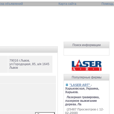
ска объявлений
Карта сайта
Помощь
Поиск информации
79016 г.Львов,
ул.Городоцкая, 85, а/я 1645
Львов
Популярные фирмы
"LASER ART"
-
Харьковская, Украина,
Харьков.
Лазерная гравировка,
лазерное выжигание
дерева. Ла
(
25487
Просмотров с 12-
02-2008)