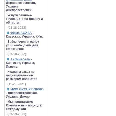
Днепропетровская,
Украина,
Днепропетровск.
Услуги печника-
трубочиста по Днепру и
области :
(03-18-2022)
Фірма АСАВА
-
Киевская, Украина, Київ.
Забезпечення офісу
усім необхідним для
ефективної
(03-18-2022)
АнЛимебель
-
Киевская, Украина,
Ирпень.
Кухни на заказ по
индивидуальным
размерам являются
(11-20-2021)
MWM GROUP DNIPRO
- Днепропетровская,
Украина, Днепр.
Мы предлагаем:
Комплексный подход к
каждому кли
(03-19-2021)