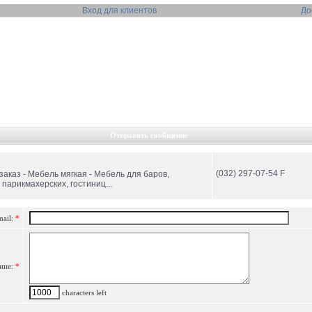
Вход для клиентов
До
Отправить сообщение
(032) 297-07-54 F
заказ - Мебель мягкая - Мебель для баров,
парикмахерских, гостиниц...
mail:
*
ние:
*
characters left