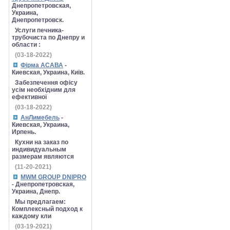
Днепропетровская,
Украина,
Днепропетровск.
Услуги печника-
трубочиста по Днепру и
области :
(03-18-2022)
Фірма АСАВА
-
Киевская, Украина, Київ.
Забезпечення офісу
усім необхідним для
ефективної
(03-18-2022)
АнЛимебель
-
Киевская, Украина,
Ирпень.
Кухни на заказ по
индивидуальным
размерам являются
(11-20-2021)
MWM GROUP DNIPRO
- Днепропетровская,
Украина, Днепр.
Мы предлагаем:
Комплексный подход к
каждому кли
(03-19-2021)