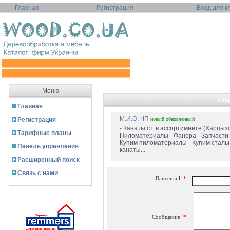
Главная
Регистрация
Вход для к
Меню
Отпр
Главная
М.И.О. ЧП
Регистрация
новый
обновленный
- Канаты ст. в ассортименте (Харцызс
Тарифные планы
Пиломатериалы - Фанера - Запчасти 
Купим пиломатериалы - Купим сталь
Панель управления
канаты...
Расширенный поиск
Связь с нами
Ваш email:
*
Сообщение:
*