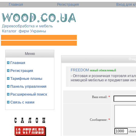
Главная
Регистрация
Вход для к
Меню
Отпр
Главная
FREEDOM
Регистрация
новый
обновленный
- Оптовая и розничная торговля итал
Тарифные планы
немецкой мебелью и предметами инте
Панель управления
Расширенный поиск
Ваш email:
*
Связь с нами
Сообщение:
*
charac