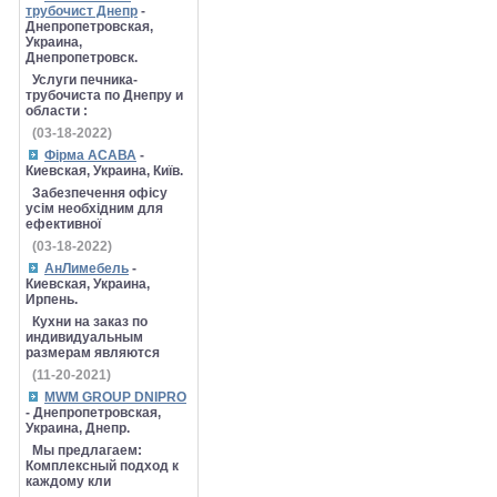
трубочист Днепр
-
Днепропетровская,
Украина,
Днепропетровск.
Услуги печника-
трубочиста по Днепру и
области :
(03-18-2022)
Фірма АСАВА
-
Киевская, Украина, Київ.
Забезпечення офісу
усім необхідним для
ефективної
(03-18-2022)
АнЛимебель
-
Киевская, Украина,
Ирпень.
Кухни на заказ по
индивидуальным
размерам являются
(11-20-2021)
MWM GROUP DNIPRO
- Днепропетровская,
Украина, Днепр.
Мы предлагаем:
Комплексный подход к
каждому кли