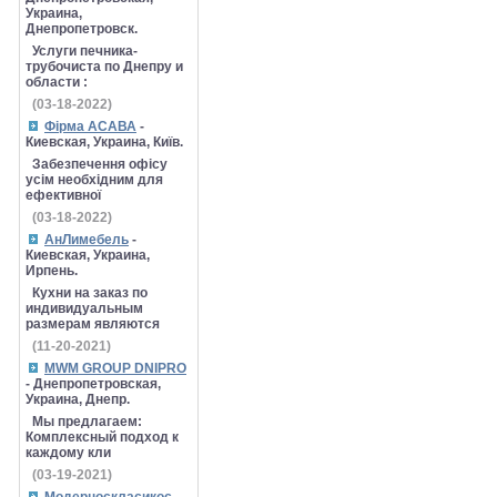
Украина,
Днепропетровск.
Услуги печника-
трубочиста по Днепру и
области :
(03-18-2022)
Фірма АСАВА
-
Киевская, Украина, Київ.
Забезпечення офісу
усім необхідним для
ефективної
(03-18-2022)
АнЛимебель
-
Киевская, Украина,
Ирпень.
Кухни на заказ по
индивидуальным
размерам являются
(11-20-2021)
MWM GROUP DNIPRO
- Днепропетровская,
Украина, Днепр.
Мы предлагаем:
Комплексный подход к
каждому кли
(03-19-2021)