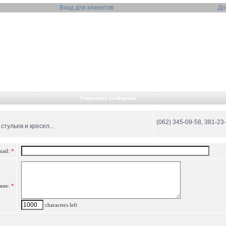
Вход для клиентов
До
Отправить сообщение
(062) 345-09-58, 381-23
тульев и кресел...
mail:
*
ние:
*
characters left