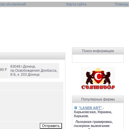
ска объявлений
Карта сайта
Помощь
Поиск информации
83048 г.Донецк,
-80 F
пр.Освобождения Донбасса,
8-Б, к. 203 Донецк
Популярные фирмы
"LASER ART"
-
Харьковская, Украина,
Харьков.
Лазерная гравировка,
лазерное выжигание