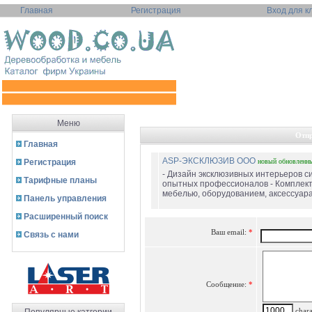
Главная
Регистрация
Вход для к
Меню
Отпр
Главная
ASP-ЭКСКЛЮЗИВ ООО
Регистрация
новый
обновленн
- Дизайн эксклюзивных интерьеров с
Тарифные планы
опытных профессионалов - Комплект
мебелью, оборудованием, аксессуара
Панель управления
Расширенный поиск
Ваш email:
*
Связь с нами
Сообщение:
*
charac