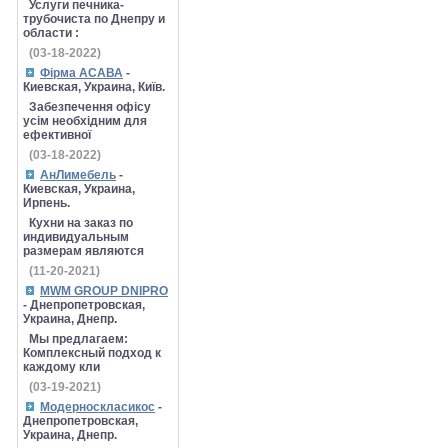
Услуги печника-
трубочиста по Днепру и
области :
(03-18-2022)
Фірма АСАВА
-
Киевская, Украина, Київ.
Забезпечення офісу
усім необхідним для
ефективної
(03-18-2022)
АнЛимебель
-
Киевская, Украина,
Ирпень.
Кухни на заказ по
индивидуальным
размерам являются
(11-20-2021)
MWM GROUP DNIPRO
- Днепропетровская,
Украина, Днепр.
Мы предлагаем:
Комплексный подход к
каждому кли
(03-19-2021)
Модерноскласикос
-
Днепропетровская,
Украина, Днепр.