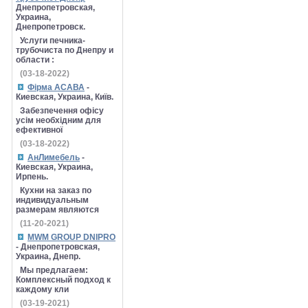
Днепропетровская,
Украина,
Днепропетровск.
Услуги печника-
трубочиста по Днепру и
области :
(03-18-2022)
Фірма АСАВА
-
Киевская, Украина, Київ.
Забезпечення офісу
усім необхідним для
ефективної
(03-18-2022)
АнЛимебель
-
Киевская, Украина,
Ирпень.
Кухни на заказ по
индивидуальным
размерам являются
(11-20-2021)
MWM GROUP DNIPRO
- Днепропетровская,
Украина, Днепр.
Мы предлагаем:
Комплексный подход к
каждому кли
(03-19-2021)