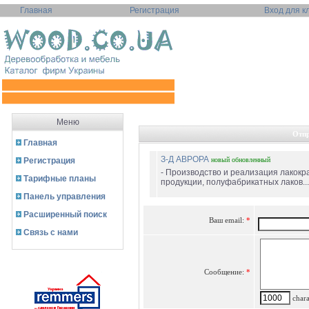
Главная
Регистрация
Вход для к
Меню
Отпр
Главная
З-Д АВРОРА
Регистрация
новый
обновленный
- Производство и реализация лакокр
Тарифные планы
продукции, полуфабрикатных лаков...
Панель управления
Расширенный поиск
Ваш email:
*
Связь с нами
Сообщение:
*
charac