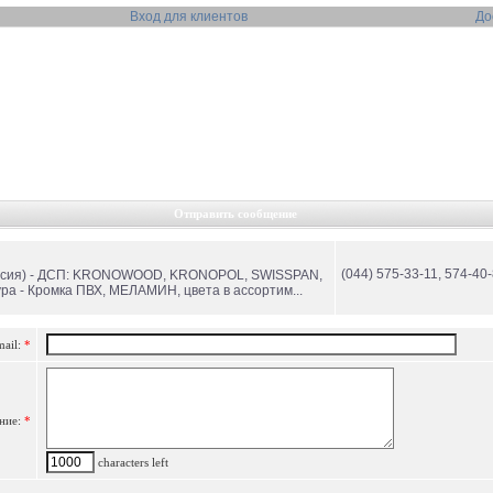
Вход для клиентов
До
Отправить сообщение
(044) 575-33-11, 574-40-
ссия) - ДСП: KRONOWOOD, KRONOPOL, SWISSPAN,
 - Кромка ПВХ, МЕЛАМИН, цвета в ассортим...
mail:
*
ние:
*
characters left