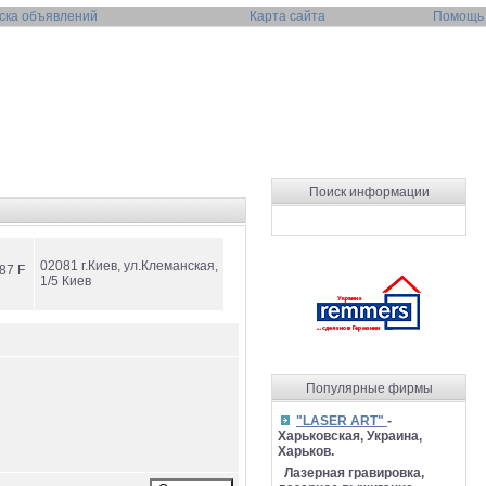
ска объявлений
Карта сайта
Помощь
Поиск информации
02081 г.Киев, ул.Клеманская,
87 F
1/5 Киев
Популярные фирмы
"LASER ART"
-
Харьковская, Украина,
Харьков.
Лазерная гравировка,