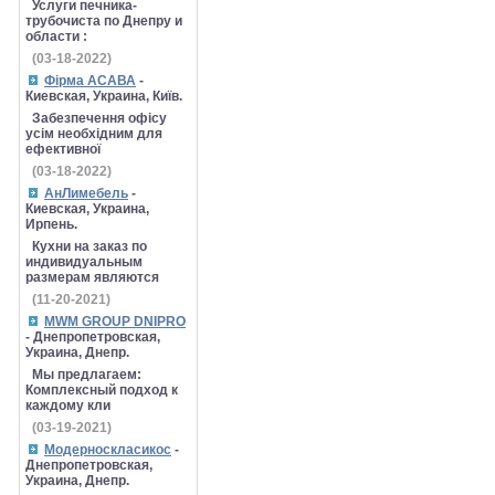
Услуги печника-
трубочиста по Днепру и
области :
(03-18-2022)
Фірма АСАВА
-
Киевская, Украина, Київ.
Забезпечення офісу
усім необхідним для
ефективної
(03-18-2022)
АнЛимебель
-
Киевская, Украина,
Ирпень.
Кухни на заказ по
индивидуальным
размерам являются
(11-20-2021)
MWM GROUP DNIPRO
- Днепропетровская,
Украина, Днепр.
Мы предлагаем:
Комплексный подход к
каждому кли
(03-19-2021)
Модерноскласикос
-
Днепропетровская,
Украина, Днепр.