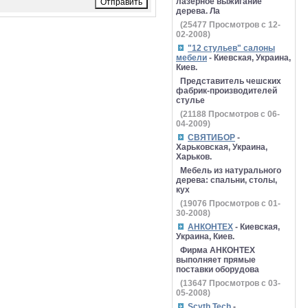
лазерное выжигание
дерева. Ла
(
25477
Просмотров с 12-
02-2008)
"12 стульев" салоны
мебели
- Киевская, Украина,
Киев.
Представитель чешских
фабрик-производителей
стулье
(
21188
Просмотров с 06-
04-2009)
СВЯТИБОР
-
Харьковская, Украина,
Харьков.
Мебель из натурального
дерева: спальни, столы,
кух
(
19076
Просмотров с 01-
30-2008)
АНКОНТЕХ
- Киевская,
Украина, Киев.
Фирма АНКОНТЕХ
выполняет прямые
поставки оборудова
(
13647
Просмотров с 03-
05-2008)
Scyth Tech
-