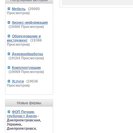
Популярные катгории
Мебель
(
20005
Просмотров)
бизнес-информация
(
19466
Просмотров)
Оборудование и
инструмент
(
19386
Просмотров)
Деревообработка
(
19164
Просмотров)
Комплектующие
(
19069
Просмотров)
Услуги
(
19036
Просмотров)
Новые фирмы
ФОП Печник-
трубочист Днепр
-
Днепропетровская,
Украина,
Днепропетровск.