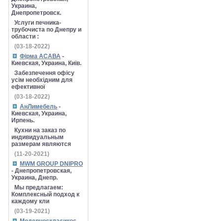
Украина,
Днепропетровск.
Услуги печника-
трубочиста по Днепру и
области :
(03-18-2022)
Фірма АСАВА
-
Киевская, Украина, Київ.
Забезпечення офісу
усім необхідним для
ефективної
(03-18-2022)
АнЛимебель
-
Киевская, Украина,
Ирпень.
Кухни на заказ по
индивидуальным
размерам являются
(11-20-2021)
MWM GROUP DNIPRO
- Днепропетровская,
Украина, Днепр.
Мы предлагаем:
Комплексный подход к
каждому кли
(03-19-2021)