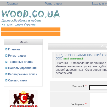
Главная
Регистрация
Вход для к
Меню
Отпр
Главная
К-Т ДЕРЕВООБРАБАТЫВАЮЩИЙ С
Регистрация
ООО
новый
обновленный
Тарифные планы
- Вагонка - Изготовление наличников 
Изготовление плинтусов (хвоя, дуб) 
Панель управления
дверей деревянных - Окна деревянны
ассортимен...
Расширенный поиск
Связь с нами
Ваш email:
*
Сообщение:
*