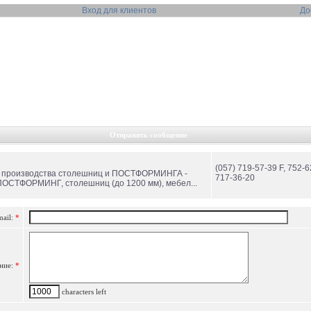
Вход для клиентов
До
Отправить сообщение
(057) 719-57-39 F, 752-6
ля производства столешниц и ПОСТФОРМИНГА -
717-36-20
ОСТФОРМИНГ, столешниц (до 1200 мм), мебел...
mail:
*
ние:
*
characters left