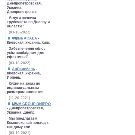
Днепропетровская,
Украина,
Днепропетровск.
Услуги печника-
трубочиста по Днепру и
области :
(03-18-2022)
Фірма АСАВА
-
Киевская, Украина, Київ.
Забезпечення офісу
усім необхідним для
ефективної
(03-18-2022)
АнЛимебель
-
Киевская, Украина,
Ирпень.
Кухни на заказ по
индивидуальным
размерам являются
(11-20-2021)
MWM GROUP DNIPRO
- Днепропетровская,
Украина, Днепр.
Мы предлагаем:
Комплексный подход к
каждому кли
(03-19-2021)