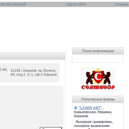
ска объявлений
Карта сайта
Помощь
Поиск информации
2-60,
61166 г.Харьков, пр.Ленина,
40, под.2, эт.1, оф.4 Харьков
Популярные фирмы
"LASER ART"
-
Харьковская, Украина,
Харьков.
Лазерная гравировка,
лазерное выжигание