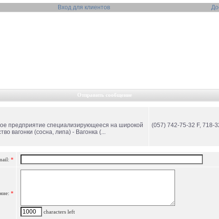
Вход для клиентов
До
Отправить сообщение
ное предприятие специализирующееся на широкой
(057) 742-75-32 F, 718-3
о вагонки (сосна, липа) - Вагонка (...
mail:
*
ние:
*
characters left