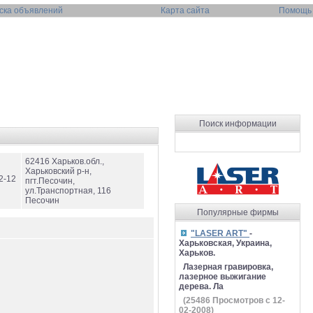
ска объявлений
Карта сайта
Помощь
Поиск информации
62416 Харьков.обл.,
Харьковский р-н,
2-12
пгт.Песочин,
ул.Транспортная, 116
Песочин
Популярные фирмы
"LASER ART"
-
Харьковская, Украина,
Харьков.
Лазерная гравировка,
лазерное выжигание
дерева. Ла
(
25486
Просмотров с 12-
02-2008)