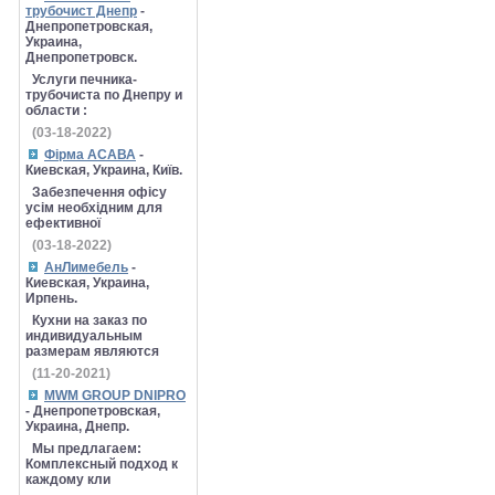
трубочист Днепр
-
Днепропетровская,
Украина,
Днепропетровск.
Услуги печника-
трубочиста по Днепру и
области :
(03-18-2022)
Фірма АСАВА
-
Киевская, Украина, Київ.
Забезпечення офісу
усім необхідним для
ефективної
(03-18-2022)
АнЛимебель
-
Киевская, Украина,
Ирпень.
Кухни на заказ по
индивидуальным
размерам являются
(11-20-2021)
MWM GROUP DNIPRO
- Днепропетровская,
Украина, Днепр.
Мы предлагаем:
Комплексный подход к
каждому кли