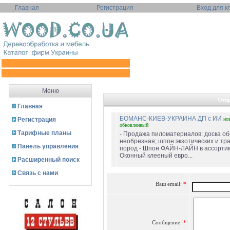
Главная
Регистрация
Вход для к
Меню
Отпр
Главная
БОМАНС-КИЕВ-УКРАИНА ДП с ИИ
Регистрация
но
обновленный
Тарифные планы
- Продажа пиломатериалов: доска об
необрезная; шпон экзотических и т
Панель управления
пород - Шпон ФАЙН-ЛАЙН в ассортим
Оконный клееный евро...
Расширенный поиск
Связь с нами
Ваш email:
*
Сообщение:
*