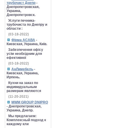
трубочист Днепр
-
Днепропетровская,
Украина,
Днепропетровск.
Услуги печника-
трубочиста по Днепру и
области :
(03-18-2022)
Фірма АСАВА
-
Киевская, Украина, Київ.
Забезпечення офісу
усім необхідним для
ефективної
(03-18-2022)
АнЛимебель
-
Киевская, Украина,
Ирпень.
Кухни на заказ по
индивидуальным
размерам являются
(11-20-2021)
MWM GROUP DNIPRO
- Днепропетровская,
Украина, Днепр.
Мы предлагаем:
Комплексный подход к
каждому кли