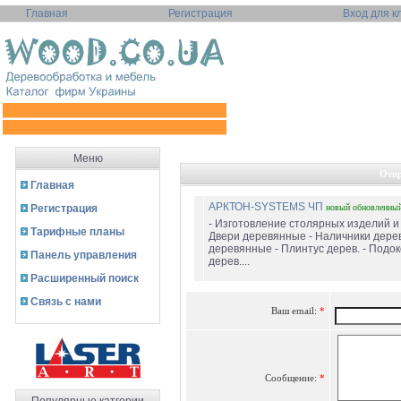
Главная
Регистрация
Вход для к
Меню
Отпр
Главная
АРКТОН-SYSTEMS ЧП
Регистрация
новый
обновленны
- Изготовление столярных изделий и 
Тарифные планы
Двери деревянные - Наличники дерев
деревянные - Плинтус дерев. - Подо
Панель управления
дерев....
Расширенный поиск
Связь с нами
Ваш email:
*
Сообщение:
*