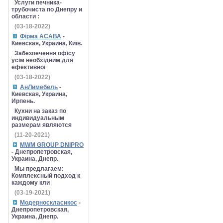
Услуги печника-
трубочиста по Днепру и
области :
(03-18-2022)
Фірма АСАВА
-
Киевская, Украина, Київ.
Забезпечення офісу
усім необхідним для
ефективної
(03-18-2022)
АнЛимебель
-
Киевская, Украина,
Ирпень.
Кухни на заказ по
индивидуальным
размерам являются
(11-20-2021)
MWM GROUP DNIPRO
- Днепропетровская,
Украина, Днепр.
Мы предлагаем:
Комплексный подход к
каждому кли
(03-19-2021)
Модерноскласикос
-
Днепропетровская,
Украина, Днепр.