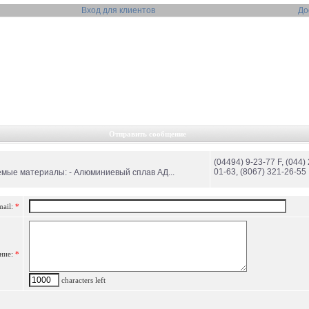
Вход для клиентов
До
Отправить сообщение
(04494) 9-23-77 F, (044)
01-63, (8067) 321-26-55
мые материалы: - Алюминиевый сплав АД...
mail:
*
ние:
*
characters left