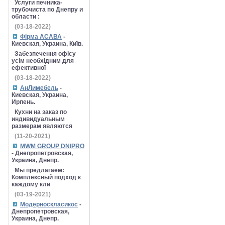
Услуги печника-
трубочиста по Днепру и
области :
(03-18-2022)
Фірма АСАВА
-
Киевская, Украина, Київ.
Забезпечення офісу
усім необхідним для
ефективної
(03-18-2022)
АнЛимебель
-
Киевская, Украина,
Ирпень.
Кухни на заказ по
индивидуальным
размерам являются
(11-20-2021)
MWM GROUP DNIPRO
- Днепропетровская,
Украина, Днепр.
Мы предлагаем:
Комплексный подход к
каждому кли
(03-19-2021)
Модерноскласикос
-
Днепропетровская,
Украина, Днепр.