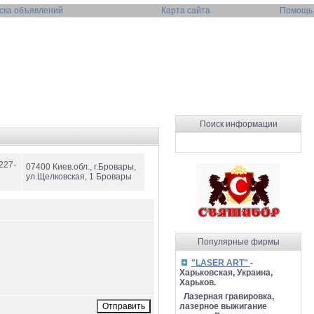
ска объявлений
Карта сайта
Помощь
Поиск информации
 227-
07400 Киев.обл., г.Бровары,
ул.Щелковская, 1 Бровары
Популярные фирмы
"LASER ART"
-
Харьковская, Украина,
Харьков.
Лазерная гравировка,
лазерное выжигание