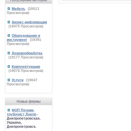
Популярные катгории
Мебель
(
20013
Просмотров)
бизнес-информация
(
19475
Просмотров)
Оборудование и
инструмент
(
19391
Просмотров)
Деревообработка
(
19177
Просмотров)
Комплектующие
(
19076
Просмотров)
Услуги
(
19047
Просмотров)
Новые фирмы
ФОП Печник-
трубочист Днепр
-
Днепропетровская,
Украина,
Днепропетровск.