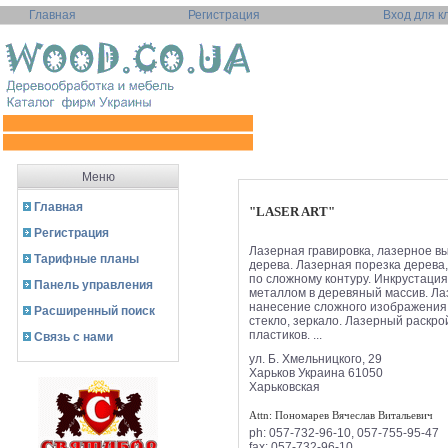
Главная
Регистрация
Вход для к
Меню
Главная
"LASER ART"
Регистрация
Лазерная гравировка, лазерное в
Тарифные планы
дерева. Лазерная порезка дерева
по сложному контуру. Инкрустаци
Панель управления
металлом в деревяный массив. Л
нанесение сложного изображения
Расширенный поиск
стекло, зеркало. Лазерный раскро
пластиков. ...
Связь с нами
ул. Б. Хмельницкого, 29
Харьков
Украина
61050
Харьковская
Attn: Пономарев Вячеслав Витальевич
ph:
057-732-96-10, 057-755-95-47
fax:
057-732-96-10