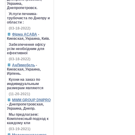
Украина,
Днепропетровск.
Услуги печника-
трубочиста по Днепру и
области :
(03-18-2022)
Фірма АСАВА
-
Киевская, Украина, Київ.
Забезпечення офісу
усім необхідним для
ефективної
(03-18-2022)
АнЛимебель
-
Киевская, Украина,
Ирпень.
Кухни на заказ по
индивидуальным
размерам являются
(11-20-2021)
MWM GROUP DNIPRO
- Днепропетровская,
Украина, Днепр.
Мы предлагаем:
Комплексный подход к
каждому кли
(03-19-2021)