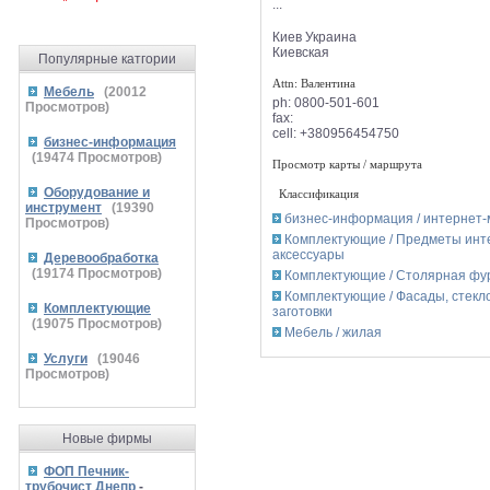
...
Киев
Украина
Киевская
Популярные катгории
Attn: Валентина
Мебель
(
20012
ph:
0800-501-601
Просмотров)
fax:
cell:
+380956454750
бизнес-информация
(
19474
Просмотров)
Просмотр карты / маршрута
Оборудование и
Классификация
инструмент
(
19390
бизнес-информация / интернет
Просмотров)
Комплектующие / Предметы инт
аксессуары
Деревообработка
(
19174
Просмотров)
Комплектующие / Столярная фу
Комплектующие / Фасады, стекло
Комплектующие
заготовки
(
19075
Просмотров)
Мебель / жилая
Услуги
(
19046
Просмотров)
Новые фирмы
ФОП Печник-
трубочист Днепр
-