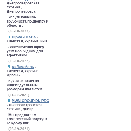
Днепропетровская,
Украина,
Днепропетровск.
Услуги печника-
трубочиста по Днепру и
области :
(03-18-2022)
Фірма АСАВА
-
Киевская, Украина, Київ.
Забезпечення офісу
усім необхідним для
ефективної
(03-18-2022)
АнЛимебель
-
Киевская, Украина,
Ирпень.
Кухни на заказ по
индивидуальным
размерам являются
(11-20-2021)
MWM GROUP DNIPRO
- Днепропетровская,
Украина, Днепр.
Мы предлагаем:
Комплексный подход к
каждому кли
(03-19-2021)