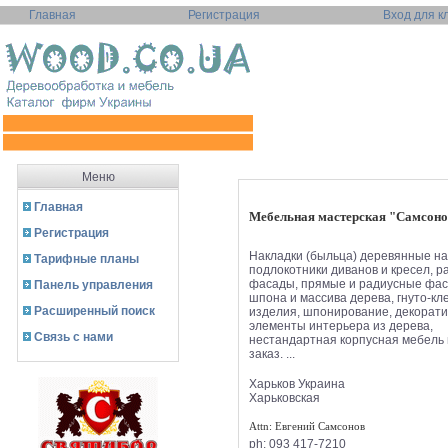
Главная
Регистрация
Вход для к
Меню
Главная
Мебельная мастерская "Самсон
Регистрация
Накладки (быльца) деревянные на
Тарифные планы
подлокотники диванов и кресел, 
фасады, прямые и радиусные фас
Панель управления
шпона и массива дерева, гнуто-к
Расширенный поиск
изделия, шпонирование, декорат
элементы интерьера из дерева,
Связь с нами
нестандартная корпусная мебель
заказ. ...
Харьков
Украина
Харьковская
Attn: Евгений Самсонов
ph:
093 417-7210