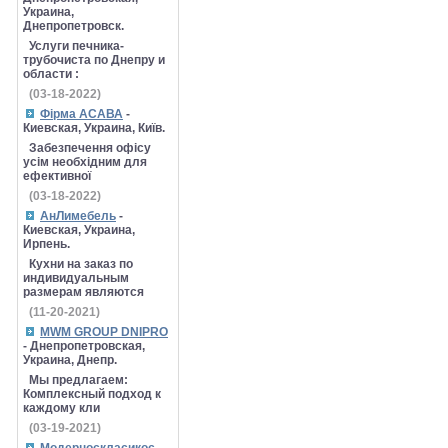
Украина,
Днепропетровск.
Услуги печника-
трубочиста по Днепру и
области :
(03-18-2022)
Фірма АСАВА
-
Киевская, Украина, Київ.
Забезпечення офісу
усім необхідним для
ефективної
(03-18-2022)
АнЛимебель
-
Киевская, Украина,
Ирпень.
Кухни на заказ по
индивидуальным
размерам являются
(11-20-2021)
MWM GROUP DNIPRO
- Днепропетровская,
Украина, Днепр.
Мы предлагаем:
Комплексный подход к
каждому кли
(03-19-2021)