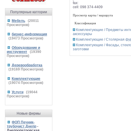
fax:
cell:
098 374-4409
Популярные катгории
Просмотр карты / маршрута
Мебель
(
20011
Классификация
Просмотров)
Комплектующие / Предметы инт
аксессуары
бизнес-информация
(
19473
Просмотров)
Комплектующие / Столярная фу
Комплектующие / Фасады, стекло
Оборудование и
заготовки
инструмент
(
19390
Просмотров)
Деревообработка
(
19169
Просмотров)
Комплектующие
(
19074
Просмотров)
Услуги
(
19044
Просмотров)
Новые фирмы
ФОП Печник-
трубочист Днепр
-
Днепропетровская,