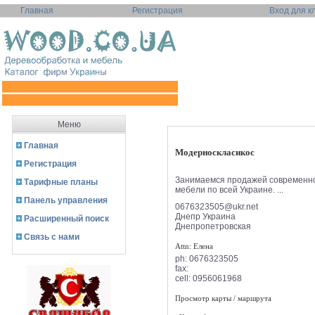
Главная
Регистрация
Вход для к
Меню
Главная
Модерноскласикос
Регистрация
Занимаемся продажей современн
Тарифные планы
мебели по всей Украине. ...
Панель управления
0676323505@ukr.net
Днепр
Украина
Расширенный поиск
Днепропетровская
Связь с нами
Attn: Елена
ph:
0676323505
fax:
cell:
0956061968
Просмотр карты / маршрута