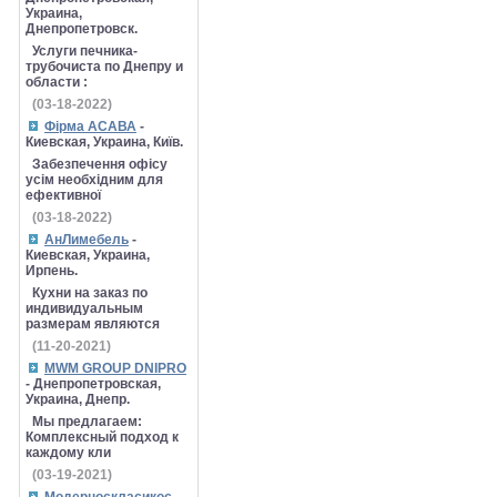
Украина,
Днепропетровск.
Услуги печника-
трубочиста по Днепру и
области :
(03-18-2022)
Фірма АСАВА
-
Киевская, Украина, Київ.
Забезпечення офісу
усім необхідним для
ефективної
(03-18-2022)
АнЛимебель
-
Киевская, Украина,
Ирпень.
Кухни на заказ по
индивидуальным
размерам являются
(11-20-2021)
MWM GROUP DNIPRO
- Днепропетровская,
Украина, Днепр.
Мы предлагаем:
Комплексный подход к
каждому кли
(03-19-2021)