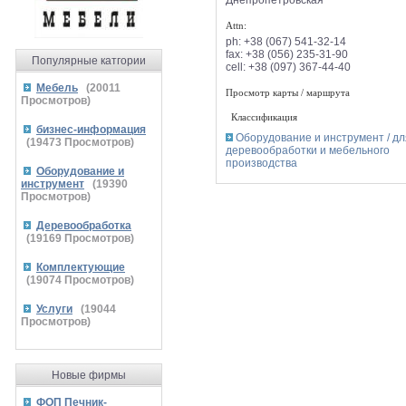
Attn:
ph:
+38 (067) 541-32-14
fax:
+38 (056) 235-31-90
Популярные катгории
cell:
+38 (097) 367-44-40
Мебель
(
20011
Просмотр карты / маршрута
Просмотров)
Классификация
бизнес-информация
Оборудование и инструмент / дл
(
19473
Просмотров)
деревообработки и мебельного
производства
Оборудование и
инструмент
(
19390
Просмотров)
Деревообработка
(
19169
Просмотров)
Комплектующие
(
19074
Просмотров)
Услуги
(
19044
Просмотров)
Новые фирмы
ФОП Печник-