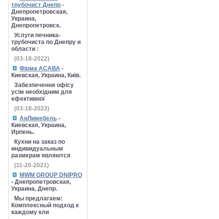
трубочист Днепр
-
Днепропетровская,
Украина,
Днепропетровск.
Услуги печника-
трубочиста по Днепру и
области :
(03-18-2022)
Фірма АСАВА
-
Киевская, Украина, Київ.
Забезпечення офісу
усім необхідним для
ефективної
(03-18-2022)
АнЛимебель
-
Киевская, Украина,
Ирпень.
Кухни на заказ по
индивидуальным
размерам являются
(11-20-2021)
MWM GROUP DNIPRO
- Днепропетровская,
Украина, Днепр.
Мы предлагаем:
Комплексный подход к
каждому кли