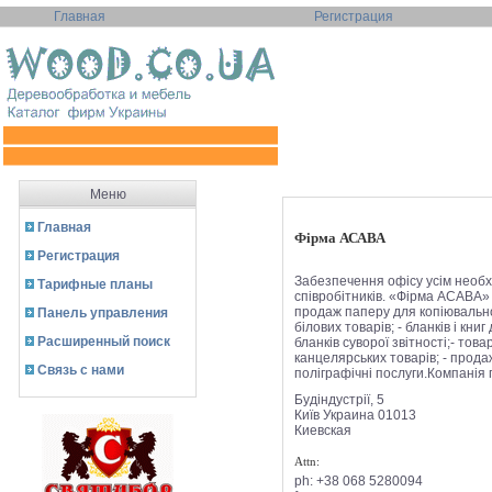
Главная
Регистрация
Меню
Главная
Фірма АСАВА
Регистрация
Забезпечення офісу усім необх
Тарифные планы
співробітників. «Фірма АСАВА» 
продаж паперу для копіювально
Панель управления
білових товарів; - бланків і кни
Расширенный поиск
бланків суворої звітності;- то
канцелярських товарів; - продаж
Связь с нами
поліграфічні послуги.Компанія п
Будіндустрії, 5
Київ
Украина
01013
Киевская
Attn:
ph:
+38 068 5280094