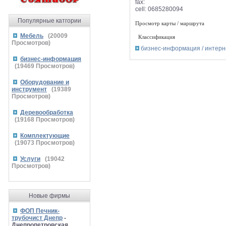
fax:
cell:
0685280094
Популярные катгории
Просмотр карты / маршрута
Мебель
(
20009
Классификация
Просмотров)
бизнес-информация / интерн
бизнес-информация
(
19469
Просмотров)
Оборудование и
инструмент
(
19389
Просмотров)
Деревообработка
(
19168
Просмотров)
Комплектующие
(
19073
Просмотров)
Услуги
(
19042
Просмотров)
Новые фирмы
ФОП Печник-
трубочист Днепр
-
Днепропетровская,