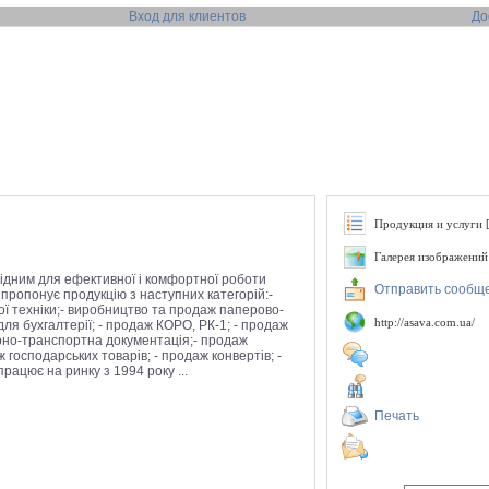
Вход для клиентов
До
Продукция и услуги [
Галерея изображений
ідним для ефективної і комфортної роботи
Отправить сообщ
пропонує продукцію з наступних категорій:-
ї техніки;- виробництво та продаж паперово-
http://asava.com.ua/
г для бухгалтерії; - продаж КОРО, РК-1; - продаж
варно-транспортна документація;- продаж
 господарських товарів; - продаж конвертів; -
рацює на ринку з 1994 року ...
Печать