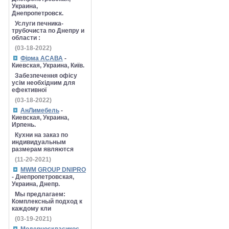
Украина,
Днепропетровск.
Услуги печника-
трубочиста по Днепру и
области :
(03-18-2022)
Фірма АСАВА
-
Киевская, Украина, Київ.
Забезпечення офісу
усім необхідним для
ефективної
(03-18-2022)
АнЛимебель
-
Киевская, Украина,
Ирпень.
Кухни на заказ по
индивидуальным
размерам являются
(11-20-2021)
MWM GROUP DNIPRO
- Днепропетровская,
Украина, Днепр.
Мы предлагаем:
Комплексный подход к
каждому кли
(03-19-2021)