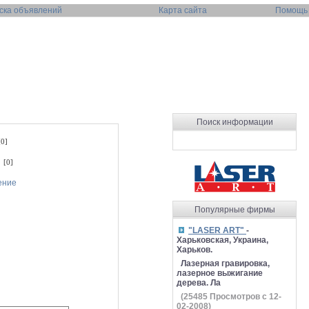
ска объявлений
Карта сайта
Помощь
Поиск информации
0]
 [0]
ение
Популярные фирмы
"LASER ART"
-
Харьковская, Украина,
Харьков.
Лазерная гравировка,
лазерное выжигание
дерева. Ла
(
25485
Просмотров с 12-
02-2008)