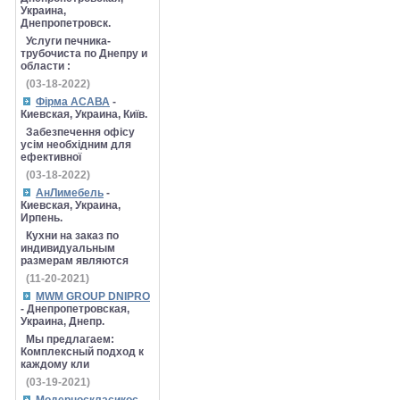
Украина,
Днепропетровск.
Услуги печника-
трубочиста по Днепру и
области :
(03-18-2022)
Фірма АСАВА
-
Киевская, Украина, Київ.
Забезпечення офісу
усім необхідним для
ефективної
(03-18-2022)
АнЛимебель
-
Киевская, Украина,
Ирпень.
Кухни на заказ по
индивидуальным
размерам являются
(11-20-2021)
MWM GROUP DNIPRO
- Днепропетровская,
Украина, Днепр.
Мы предлагаем:
Комплексный подход к
каждому кли
(03-19-2021)