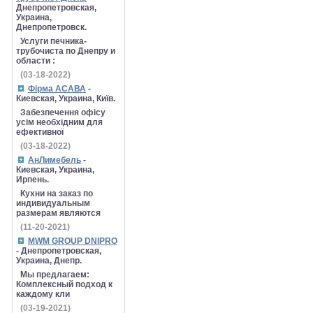
Днепропетровская,
Украина,
Днепропетровск.
Услуги печника-
трубочиста по Днепру и
области :
(03-18-2022)
Фірма АСАВА
-
Киевская, Украина, Київ.
Забезпечення офісу
усім необхідним для
ефективної
(03-18-2022)
АнЛимебель
-
Киевская, Украина,
Ирпень.
Кухни на заказ по
индивидуальным
размерам являются
(11-20-2021)
MWM GROUP DNIPRO
- Днепропетровская,
Украина, Днепр.
Мы предлагаем:
Комплексный подход к
каждому кли
(03-19-2021)