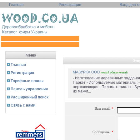
Главная
Регистрация
Вход для к
Меню
Отпр
Главная
МАЗУРКА ООО
Регистрация
новый
обновленный
- Изготовление деревянных поддонов 
Тарифные планы
Паркет - Используемые материалы: -
нержавеющая - Пиломатериалы - Бум
Панель управления
из макул...
Расширенный поиск
Связь с нами
Ваш email:
*
Сообщение:
*