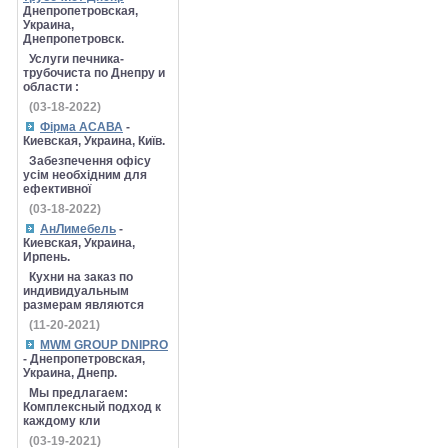
Днепропетровская,
Украина,
Днепропетровск.
Услуги печника-
трубочиста по Днепру и
области :
(03-18-2022)
Фірма АСАВА
-
Киевская, Украина, Київ.
Забезпечення офісу
усім необхідним для
ефективної
(03-18-2022)
АнЛимебель
-
Киевская, Украина,
Ирпень.
Кухни на заказ по
индивидуальным
размерам являются
(11-20-2021)
MWM GROUP DNIPRO
- Днепропетровская,
Украина, Днепр.
Мы предлагаем:
Комплексный подход к
каждому кли
(03-19-2021)