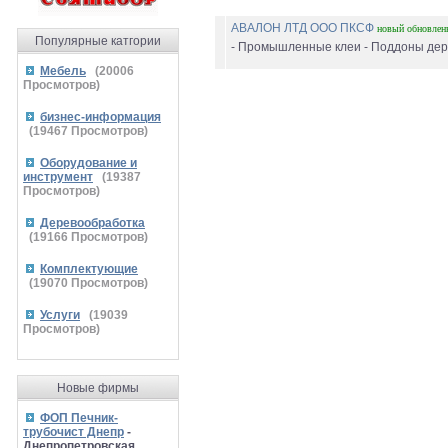
АВАЛОН ЛТД ООО ПКСФ
новый
обновлен
Популярные катгории
- Промышленные клеи - Поддоны дерев
Мебель
(
20006
Просмотров)
бизнес-информация
(
19467
Просмотров)
Оборудование и
инструмент
(
19387
Просмотров)
Деревообработка
(
19166
Просмотров)
Комплектующие
(
19070
Просмотров)
Услуги
(
19039
Просмотров)
Новые фирмы
ФОП Печник-
трубочист Днепр
-
Днепропетровская,