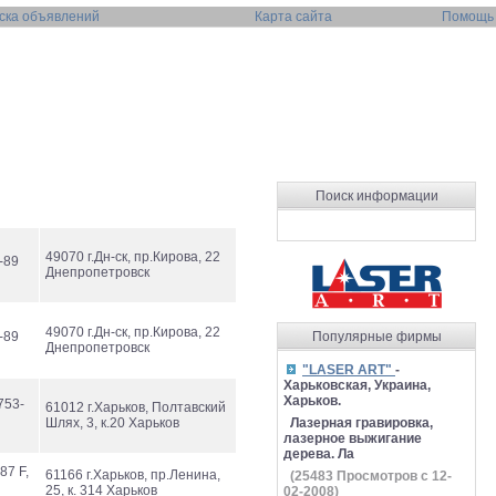
ска объявлений
Карта сайта
Помощь
Поиск информации
49070 г.Дн-ск, пр.Кирова, 22
-89
Днепропетровск
49070 г.Дн-ск, пр.Кирова, 22
-89
Популярные фирмы
Днепропетровск
"LASER ART"
-
Харьковская, Украина,
Харьков.
753-
61012 г.Харьков, Полтавский
Шлях, 3, к.20 Харьков
Лазерная гравировка,
лазерное выжигание
дерева. Ла
87 F,
61166 г.Харьков, пр.Ленина,
(
25483
Просмотров с 12-
25, к. 314 Харьков
02-2008)