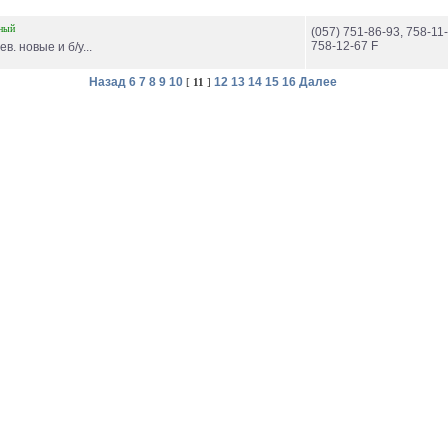
ный
(057) 751-86-93, 758-11-
758-12-67 F
. новые и б/у...
Назад
6
7
8
9
10
12
13
14
15
16
Далее
[
11
]