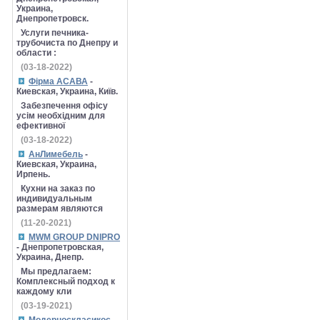
Украина,
Днепропетровск.
Услуги печника-
трубочиста по Днепру и
области :
(03-18-2022)
Фірма АСАВА
-
Киевская, Украина, Київ.
Забезпечення офісу
усім необхідним для
ефективної
(03-18-2022)
АнЛимебель
-
Киевская, Украина,
Ирпень.
Кухни на заказ по
индивидуальным
размерам являются
(11-20-2021)
MWM GROUP DNIPRO
- Днепропетровская,
Украина, Днепр.
Мы предлагаем:
Комплексный подход к
каждому кли
(03-19-2021)