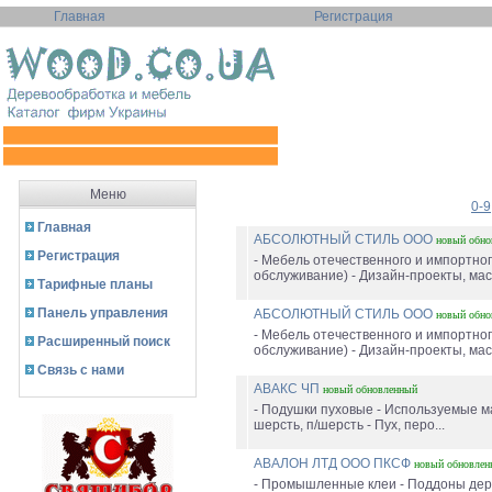
Главная
Регистрация
Меню
0-9
Главная
АБСОЛЮТНЫЙ СТИЛЬ ООО
новый
обно
Регистрация
- Мебель отечественного и импортног
обслуживание) - Дизайн-проекты, мас
Тарифные планы
Панель управления
АБСОЛЮТНЫЙ СТИЛЬ ООО
новый
обно
- Мебель отечественного и импортног
Расширенный поиск
обслуживание) - Дизайн-проекты, мас
Связь с нами
АВАКС ЧП
новый
обновленный
- Подушки пуховые - Используемые ма
шерсть, п/шерсть - Пух, перо...
АВАЛОН ЛТД ООО ПКСФ
новый
обновлен
- Промышленные клеи - Поддоны дерев