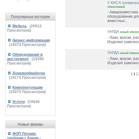
У КИСА зоомагаз
обновленный
- Аквариумистика
оборудование для
Популярные катгории
животных...
Мебель
(
20012
Просмотров)
УАРДА
новый
обновл
- Лаки, краски, ра
бизнес-информация
Изделия замочно-
(
19474
Просмотров)
УАРДА
новый
обновл
Оборудование и
- Лаки, краски, ра
инструмент
(
19390
Изделия замочно-
Просмотров)
Деревообработка
[
1
]
(
19174
Просмотров)
Комплектующие
(
19075
Просмотров)
Услуги
(
19046
Просмотров)
Новые фирмы
ФОП Печник-
трубочист Днепр
-