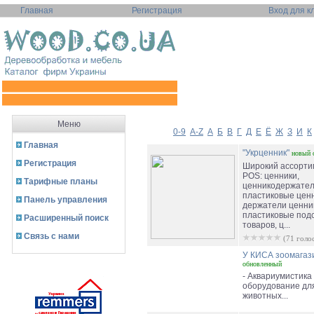
Главная
Регистрация
Вход для к
Меню
0-9
A-Z
А
Б
В
Г
Д
Е
Ё
Ж
З
И
К
Главная
"Укрценник"
новый
Регистрация
Широкий ассорти
POS: ценники,
Тарифные планы
ценникодержатели
пластиковые ценн
Панель управления
держатели ценни
пластиковые подс
Расширенный поиск
товаров, ц...
Связь с нами
(71 голо
У КИСА зоомагаз
обновленный
- Аквариумистика
оборудование для
животных...