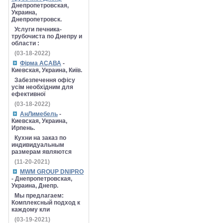
Днепропетровская,
Украина,
Днепропетровск.
Услуги печника-
трубочиста по Днепру и
области :
(03-18-2022)
Фірма АСАВА
-
Киевская, Украина, Київ.
Забезпечення офісу
усім необхідним для
ефективної
(03-18-2022)
АнЛимебель
-
Киевская, Украина,
Ирпень.
Кухни на заказ по
индивидуальным
размерам являются
(11-20-2021)
MWM GROUP DNIPRO
- Днепропетровская,
Украина, Днепр.
Мы предлагаем:
Комплексный подход к
каждому кли
(03-19-2021)