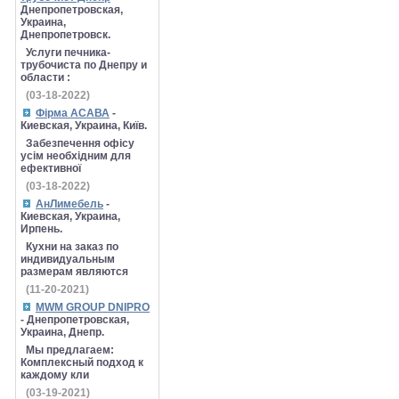
Днепропетровская,
Украина,
Днепропетровск.
Услуги печника-
трубочиста по Днепру и
области :
(03-18-2022)
Фірма АСАВА
-
Киевская, Украина, Київ.
Забезпечення офісу
усім необхідним для
ефективної
(03-18-2022)
АнЛимебель
-
Киевская, Украина,
Ирпень.
Кухни на заказ по
индивидуальным
размерам являются
(11-20-2021)
MWM GROUP DNIPRO
- Днепропетровская,
Украина, Днепр.
Мы предлагаем:
Комплексный подход к
каждому кли
(03-19-2021)