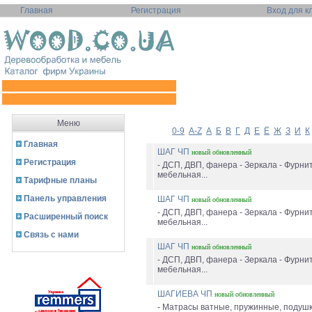
Главная
Регистрация
Вход для к
Меню
0-9
A-Z
А
Б
В
Г
Д
Е
Ё
Ж
З
И
К
Главная
ШАГ ЧП
новый
обновленный
Регистрация
- ДСП, ДВП, фанера - Зеркала - Фурни
мебельная...
Тарифные планы
Панель управления
ШАГ ЧП
новый
обновленный
- ДСП, ДВП, фанера - Зеркала - Фурни
Расширенный поиск
мебельная...
Связь с нами
ШАГ ЧП
новый
обновленный
- ДСП, ДВП, фанера - Зеркала - Фурни
мебельная...
ШАГИЕВА ЧП
новый
обновленный
- Матрасы ватные, пружинные, подуш