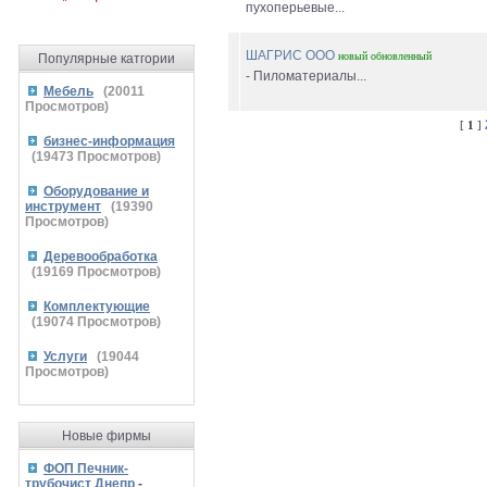
пухоперьевые...
ШАГРИС ООО
новый
обновленный
Популярные катгории
- Пиломатериалы...
Мебель
(
20011
Просмотров)
[
1
]
бизнес-информация
(
19473
Просмотров)
Оборудование и
инструмент
(
19390
Просмотров)
Деревообработка
(
19169
Просмотров)
Комплектующие
(
19074
Просмотров)
Услуги
(
19044
Просмотров)
Новые фирмы
ФОП Печник-
трубочист Днепр
-