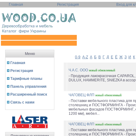
Главная
Регистрация
Вход для к
Меню
0-9
A-Z
А
Б
В
Г
Д
Е
Ё
Ж
З
И
К
Главная
Ч.А.С. ООО
Регистрация
новый
обновленный
- Продукция лакокрасочная CAPAROL,
Тарифные планы
DULUX, HAMMERITE, SNIEZKA в ассорт
Панель управления
Расширенный поиск
ЧАГОВЕЦ ФЛП
новый
обновленный
- Поставки мебельного пластика для 
Связь с нами
столешниц и ПОСТФОРМИНГА - Произ
мебельных фасадов ПОСТФОРМИНГ, с
1200 мм), мебел...
ЧАГОВЕЦ ФЛП
новый
обновленный
- Поставки мебельного пластика для 
столешниц и ПОСТФОРМИНГА - Произ