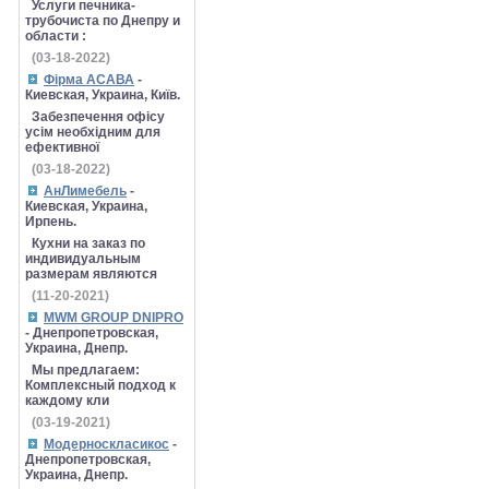
Услуги печника-
трубочиста по Днепру и
области :
(03-18-2022)
Фірма АСАВА
-
Киевская, Украина, Київ.
Забезпечення офісу
усім необхідним для
ефективної
(03-18-2022)
АнЛимебель
-
Киевская, Украина,
Ирпень.
Кухни на заказ по
индивидуальным
размерам являются
(11-20-2021)
MWM GROUP DNIPRO
- Днепропетровская,
Украина, Днепр.
Мы предлагаем:
Комплексный подход к
каждому кли
(03-19-2021)
Модерноскласикос
-
Днепропетровская,
Украина, Днепр.