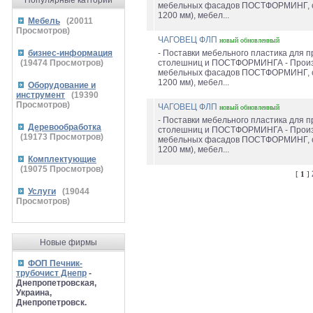
Популярные катгории
мебельных фасадов ПОСТФОРМИНГ, с
1200 мм), мебел...
Мебель
(
20011
Просмотров)
ЧАГОВЕЦ ФЛП
новый
обновленный
бизнес-информация
- Поставки мебельного пластика для 
(
19474
Просмотров)
столешниц и ПОСТФОРМИНГА - Произ
мебельных фасадов ПОСТФОРМИНГ, с
1200 мм), мебел...
Оборудование и
инструмент
(
19390
Просмотров)
ЧАГОВЕЦ ФЛП
новый
обновленный
- Поставки мебельного пластика для 
Деревообработка
столешниц и ПОСТФОРМИНГА - Произ
(
19173
Просмотров)
мебельных фасадов ПОСТФОРМИНГ, с
1200 мм), мебел...
Комплектующие
(
19075
Просмотров)
[
1
]
Услуги
(
19044
Просмотров)
Новые фирмы
ФОП Печник-
трубочист Днепр
-
Днепропетровская,
Украина,
Днепропетровск.